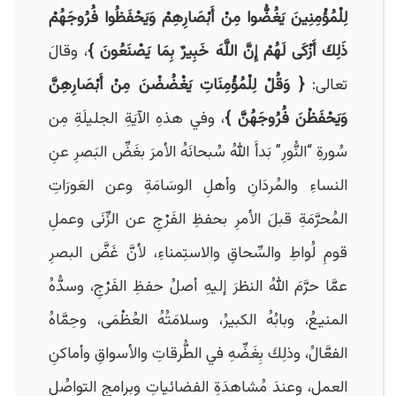
لِلْمُؤْمِنِينَ يَغُضُّوا مِنْ أَبْصَارِهِمْ وَيَحْفَظُوا فُرُوجَهُمْ
ذَلِكَ أَزْكَى لَهُمْ إِنَّ اللَّهَ خَبِيرٌ بِمَا يَصْنَعُونَ }
، وقالَ
تعالى:
{
وَقُلْ لِلْمُؤْمِنَاتِ يَغْضُضْنَ مِنْ أَبْصَارِهِنَّ
وَيَحْفَظْنَ فُرُوجَهُنَّ }
، وفي هذهِ الآيَةِ الجليلَةِ مِن
سُورةِ “النُّورِ” بَدأَ اللهُ سُبحانَهُ الأمرَ بغَضِّ البَصرِ عنِ
النساءِ والمُردَانِ وأهلِ الوسَامَةِ وعن العَورَاتِ
المُحرَّمَةِ قبلَ الأمرِ بحفظِ الفَرْجِ عن الزِّنَى وعملِ
قومِ لُواطِ والسِّحاقِ والاستِمناءِ، لأنَّ غَضَّ البصرِ
عمَّا حرَّمَ اللهُ النظرَ إليهِ أصلُ حفظِ الفَرْجِ، وسدُّهُ
المنيعُ، وبابُهُ الكبيرُ، وسلامَتُهُ العُظْمَى، وحِمَّاهُ
الفعَّالُ، وذلِكَ بِغَضِّهِ في الطُّرقاتِ والأسواقِ وأماكنِ
العملِ، وعندَ مُشاهدَةِ الفضائياتِ وبرامجِ التواصُلِ