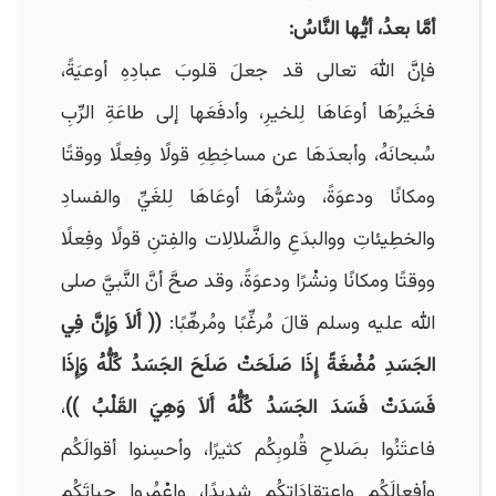
أمَّا بعدُ، أيُّها النَّاسُ:
فإنَّ اللهَ تعالى قد جعلَ قلوبَ عبادِهِ أوعيَةً،
فخَيرُهَا أوعَاهَا لِلخيرِ، وأدفَعَها إلى طاعَةِ الرِّبِ
سُبحانَهُ، وأبعدَهَا عن مساخِطِهِ قولًا وفِعلًا ووقتًا
ومكانًا ودعوَةً، وشرُّهَا أوعَاهَا لِلغَيِّ والفسادِ
والخطِيئاتِ ووالبدَعِ والضَّلالِات والفِتنِ قولًا وفِعلًا
ووقتًا ومكانًا ونشْرًا ودعوَةً، وقد صحَّ أنَّ النَّبيَّ صلى
الله عليه وسلم قالَ مُرغِّبًا ومُرهِّبًا:
(( أَلاَ وَإِنَّ فِي
الجَسَدِ مُضْغَةً إِذَا صَلَحَتْ صَلَحَ الجَسَدُ كُلُّهُ وَإِذَا
فَسَدَتْ فَسَدَ الجَسَدُ كُلُّهُ أَلاَ وَهِيَ القَلْبُ ))
،
فاعتَنُوا بصَلاحِ قُلوبِكُم كثيرًا، وأحسِنوا أقوالَكُم
وأفعالَكُم واعتقادَاتِكُم شديدًا، واعْمُروا حياتَكُم