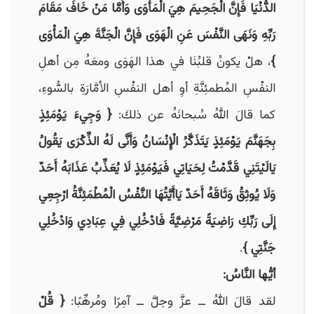
الدُّنْيَا فَإِنَّ الْجَحِيمَ هِيَ الْمَأْوَى وَأَمَّا مَنْ خَافَ مَقَامَ
رَبِّهِ وَنَهَى النَّفْسَ عَنِ الْهَوَى فَإِنَّ الْجَنَّةَ هِيَ الْمَأْوَى
}
، هلْ يكونُ قلبُنَا في هذا الهَوَى ومعَهُ مِن أهلِ
النفْسِ المُطمئِنَّةِ أوِ أهل النفْسِ الأمَّارَةِ بالسُّوءِ،
كما قالَ اللهُ سُبحانَهُ عن ذلكَ:
{
وَجِيءَ يَوْمَئِذٍ
بِجَهَنَّمَ يَوْمَئِذٍ يَتَذَكَّرُ الْإِنْسَانُ وَأَنَّى لَهُ الذِّكْرَى يَقُولُ
يَالَيْتَنِي قَدَّمْتُ لِحَيَاتِي فَيَوْمَئِذٍ لَا يُعَذِّبُ عَذَابَهُ أَحَدٌ
وَلَا يُوثِقُ وَثَاقَهُ أَحَدٌ يَاأَيَّتُهَا النَّفْسُ الْمُطْمَئِنَّةُ ارْجِعِي
إِلَى رَبِّكِ رَاضِيَةً مَرْضِيَّةً فَادْخُلِي فِي عِبَادِي وَادْخُلِي
جَنَّتِي }
.
أيُّها النَّاسُ:
لقد قالَ اللهُ ــ عزَّ وجلَّ ــ آمِرًا ومُرهِّبًا:
{
قُلْ