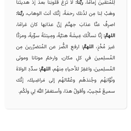
لِلمُتقينَ إمامًا،
ربَّنا:
لا تُزِغْ قلوبَنا بعدَ إذ هديتَنا
وهَبْ لِنا مِن لدُنكَ رحمَةً، إنَّكَ أنتَ الوهاب،
ربَّنا:
اصرِفْ عنَّا عذابَ جهنَّمَ إنَّ عذابَها كانَ غرامًا،
اللهمَّ:
إنَّا نسألُكَ عِيشَةً هنيَّةً، ومِيتتَةً سوِّيةً، ومرَدًّا
غيرَ مُخْزٍ،
اللهمَّ:
ارفعِ الضُّرَ عن المُتضرِّرينَ مِن
المُسلِمينَ في كلِ مكان، وارحَمْ موتانا وموتَى
المُسلِمينَ، واغفِرْ للأحياءِ مِنهُم،
اللهمَّ:
سدِّدِ الولاةَ
ونُوَّابَهُم وجُندَهُم وعُمَّالهُم إلى مَراضِيكَ، إنَّك
سميعٌ مُجِيبٌ، وأقولُ هذا، وأستغفرُ اللهَ لِي ولَكُم.