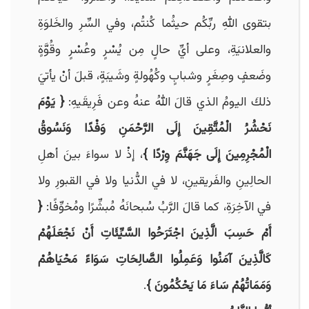
بتقوى اللهِ ربِّكُم حيثُما كُنتُم، وفي السِّرِ والخَلوَةِ
والعلانيَةِ، وعلى أيِّ حالٍ مِن يُسْرٍ وعُسْرٍ وقُوَّةٍ
وضَعفٍ وصِغَرٍ وشبابٍ وكُهُولةٍ وشَيبَةٍ، قبلَ أنْ يأتيَ
ذلكَ اليومُ الذي قالَ اللهُ عنهُ وعن فَرِيقَيهِ:
{
يَوْمَ
نَحْشُرُ الْمُتَّقِينَ إِلَى الرَّحْمَنِ وَفْدًا وَنَسُوقُ
الْمُجْرِمِينَ إِلَى جَهَنَّمَ وِرْدًا }
، إذْ لا سواءَ بينَ أهلِ
الحالِينِ والفَريقينِ، لا في الدُّنيا ولا في القبورِ ولا
في الآخِرَةِ، كما قالَ الرَّبُ سُبحانَهُ مُبشِّرًا ومُخوِّفًا:
{
أَمْ حَسِبَ الَّذِينَ اجْتَرَحُوا السَّيِّئَاتِ أَنْ نَجْعَلَهُمْ
كَالَّذِينَ آمَنُوا وَعَمِلُوا الصَّالِحَاتِ سَوَاءً مَحْيَاهُمْ
وَمَمَاتُهُمْ سَاءَ مَا يَحْكُمُونَ }
.