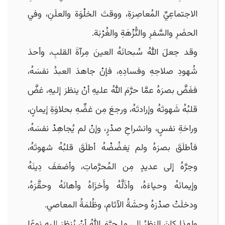
الاجتماعِيِّ المُعاصِرَةِ، ووقتَ الخلْوَة والعلَنِ، وفي
الحضَرِ والسَّفرِ والنُّزْهَةِ والغُرْبَة.
وقد جعلَ اللهُ سُبحانَهُ العينَ مِرآةَ القلبِ، وأحدَ
شُهودِ صلاحِهِ وفسادِهِ، فإنْ جاهدَ العبدُ نفسَهُ،
فغَضَّ بصرَهُ عمَّا حرَّمَ اللهُ عليهِ أنْ ينظرَ إليهِ، غضَّ
قلبُهُ شَهوتَهُ وإرادتَهُ، ورجعَ مِن غضِّهِ بحلاوَةِ إيمانٍ،
وراحَةِ نفسٍ، وانشراحِ صدْرٍ، وإنْ لم يُجاهِدْ نفسَهُ،
فأطلَقَ بصرَهُ ولم يَغضُضْهُ أطلَقَ قلبُهُ شهوتَهُ،
وجرَّهُ إلى عديدٍ مِن المُحرَّماتِ، وأضعَفَ دِينَهُ
وإيمانَهُ وحياءَهُ، وأذَلَّهُ وأَخزَاهُ وأهانَهُ وحقَّرَهُ،
ودخلَتْ صدْرَهُ وحشَةُ الآثامِ، وظُلمَةُ المعاصي.
ولِهذا كانَ النظرُ إلى ما حرَّمَ اللهُ أنْ يُنظرَ إليهِ نوعًا