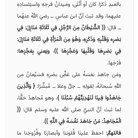
بالعبدِ ذَكرًا كانَ أو أُنْثَى، ومَيدانُ فرحِهِ واستِئسادِهِ
عليهِما، وقد ثبتَ أنَّ ابنَ عباسٍ ــ رضيَ اللهُ عنهُما
ــ قالَ:
(( الشَّيْطَانُ مِنَ الرَّجُلِ فِي ثَلَاثَةِ مَنَازِلَ: فِي
بَصَرِه وَقَلْبِهِ وَذَكَرِهِ، وَهُوَ مِنَ الْمَرْأَةِ فِي ثَلَاثَةِ مَنَازِلَ:
فِي بَصَرِهَا وَقَلْبِهَا وَعَجُزِهَا ))
،
ويَعني بِعَجُزِها:
فَرْجَها.
ومَن جاهدَ نفسَهُ على غضِّ بصَرِهِ فسَيُعانُ مِن
اللهِ سُبحانَهُ، لِقولِهِ ــ جلَّ وعلا ــ مُبشِّرًا:
{ وَالَّذِينَ
جَاهَدُوا فِينَا لَنَهْدِيَنَّهُمْ سُبُلَنَا }
، وهو مُجاهِدٌ حَقًّا،
لِما ثبتَ أنَّ النبيَّ صلى الله عليه وسلم قالَ:
((
الْمُجَاهِدُ: مَنْ جَاهَدَ نَفْسَهُ فِي اللَّهِ ))
.
فاللهمَّ:
احفظَ علينَا قُلوبَنا وأبصارَنَا وفُرُوجَنا ما