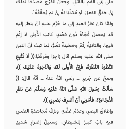
على زِنَى الفمِ بالقُبَلِ، وجعلَ الفرْجَ مُصدِّقًا لِذلِكَ
إنْ حَققَّ الفِعلَ، أو مُكذِّبًا لهُ إنْ لم يُحقِّقْهُ”.
ولمَّا كانَ نظرُ العبدِ إلى ما حُرِّمَ عليهِ أنْ ينظرَ إليهِ
قد يَحصلُ فَجْأةً دُونَ قصْدٍ، كانتِ الأُولَى لا إثْمَ
فيها، والثانيَةُ إثْمٌ وخطيئةٌ تضُرُّ، لِمَا ثبتَ أنَّ النبيَّ
صلى الله عليه وسلم قالَ زاجِرًا ومُرهِّبًا:
(( لَا تُتْبِعِ
النَّظْرَةَ النَّظْرَةَ، فَإِنَّ الْأُولَى لَكَ وَالْآخِرَةَ عَلَيْكَ ))
،
وصحَّ عن جَريرٍ ــ رضي اللهُ عنهُ ــ أنَّهُ قالَ:
((
سَأَلْتُ رَسُولَ اللهِ صَلَّى اللهُ عَلَيْهِ وَسَلَّمَ عَنْ نَظَرِ
الْفُجَاءَةِ؟، فَأَمَرَنِي أَنْ أَصْرِفَ بَصَرِي ))
.
وإطلاقُ البصرِ، وعدَمُ غضِّهِ، وترْكُ مُجاهدَةِ النفسِ
فيهِ بابٌ كبيرٌ لِلشيطانِ، وسبيلُ إضرارٍ شديدٍ