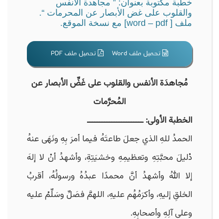
خطبة مكتوبة بعنوان: ” مجاهدة الأنفس
والقلوب على غض الأبصار عن المحرمات “.
ملف [ word – pdf] مع نسخة الموقع.
تحميل ملف Word
تحميل ملف PDF
مُجاهدَة الأنفس والقلوب على غَضِّ الأبصار عن
المُحرَّمات
الخطبة الأولى: ـــــــــــــــــــــــ
الحمدُ للهِ الذي جعلَ طاعتَهُ فيما أمرَ بِهِ ونَهَى عنهُ
دْليلَ محبَّتِهِ وتعظيمِهِ وخشيَتِةِ، وأشهدُ أنْ لا إلهَ
إلا اللهُ وأشهدُ أنَّ محمدًا عبدُهُ ورسولُهُ، أقربُ
الخلقِ إليهِ، وأكرَمُهُم عليهِ، اللهمَّ فصَلِّ وسَلِّمْ عليه
وعلى آلِهِ وأصحابِهِ.