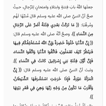
جعلَها اللهُ بابَ فِتنةٍ وابتلاءٍ وامتحانٍ لِلرِّجالِ، حيثُ
صحَّ أنَّ النبيَّ صلى الله عليه وسلم قالَ مُنبِّهًا لَهُم
ومُرهِّبًا:
(( مَا تَرَكْتُ بَعْدِي فِتْنَةً أَضَرَّ عَلَى الرِّجَالِ
مِنَ النِّسَاءِ ))
، وصحَّ أنَّهُ صلى الله عليه وسلم قالَ:
(( إِنَّ الدُّنْيَا حُلْوَةٌ خَضِرَةٌ وَإِنَّ اللهَ مُسْتَخْلِفُكُمْ فِيهَا
فَيَنْظُرُ كَيْفَ تَعْمَلُونَ، فَاتَّقُوا الدُّنْيَا وَاتَّقُوا النِّسَاءَ،
فَإِنَّ أَوَّلَ فِتْنَةِ بَنِي إِسْرَائِيلَ كَانَتْ فِي النِّسَاءِ ))
,
وثبتَ أنَّ النبيَّ صلى الله عليه وسلم قالَ:
(( إِنَّ
الْمَرْأَةَ عَوْرَةٌ، فَإِذَا خَرَجَتِ اسْتَشْرَفَهَا الشَّيْطَانُ،
وَأَقْرَبُ مَا تَكُونُ مِنْ وَجْهِ رَبِّهَا وَهِيَ فِي قَعْرِ بَيْتِهَا
.
))