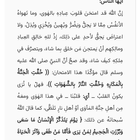
أيُّها النَّاسُ:
إنَّ اللهَ قد امتحَنَ قلوبَ عِبادِهِ بالهَوى، وما تَهواهُ
الأنفُسُ مِمَّا لا يَحِلُّ ويَضُرُّ ويُهِينُ ويُخْزِي ويُذِلُ، ولا
اعتراضَ يَحِقُّ لأحدٍ على ذلِكَ، إذْ للهِ خالِقِ العِبادِ
ومالِكِهِم أنْ يَمتحِنَ مَن خلقَ بِما شاءَ، ويتصرَّفَ في
مِلكِهِ كيفَ شاءَ، وقد صحَّ أنَّ النبيَّ صلى الله عليه
وسلم قالَ مؤكِّدًا هذا الامتحانَ:
(( حُفَّتِ الْجَنَّةُ
بِالْمَكَارِهِ وَحُفَّتِ النَّارُ بِالشَّهَوَاتِ ))
، فهلْ يا تُرَى
يكونُ القلبُ ــ
أي:
قلبُنَا ــ في هذا الهَوَى ومعَهُ
مِن أهلِ جنَّةِ المَأوَى أوْ أهلِ نارٍ تَلَظَّى، كما قالَ اللهُ
سُبحانَهُ عن ذلكَ:
{ يَوْمَ يَتَذَكَّرُ الْإِنْسَانُ مَا سَعَى
وَبُرِّزَتِ الْجَحِيمُ لِمَنْ يَرَى فَأَمَّا مَنْ طَغَى وَآثَرَ الْحَيَاةَ