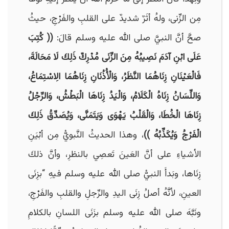
مِن الزِّنى، ولهُ أثَرٌ شديدٌ على القلبِ والفَرْجِ، حيثُ
صحَّ أنَّ النبيَّ صلى الله عليه وسلم قالَ:
(( كُتِبَ
عَلَى ابْنِ آدَمَ نَصِيبُهُ مِنَ الزِّنَى مُدْرِكٌ ذَلِكَ لَا مَحَالَةَ،
فَالْعَيْنَانِ زِنَاهُمَا النَّظَرُ، وَالْأُذُنَانِ زِنَاهُمَا الِاسْتِمَاعُ،
وَاللِّسَانُ زِنَاهُ الْكَلَامُ، وَالْيَدُ زِنَاهَا الْبَطْشُ، وَالرِّجْلُ
زِنَاهَا الْخُطَا، وَالْقَلْبُ يَهْوَى وَيَتَمَنَّى، وَيُصَدِّقُ ذَلِكَ
الْفَرْجُ وَيُكَذِّبُهُ ))
، وهذا الحديثُ النَّبويُّ مِن أبْيَنِ
الأشياءِ على أنَّ العَينَ تَعصِي بالنظرِ، وأنَّ ذلكَ
زِنَاها، وبَدأَ النبيُّ صلى الله عليه وسلم فيهِ “بزِنَى
العينِ، لأنَّهُ أصلُ زِنَى اليدِ والرِّجلِ والقلبِ والفَرْجِ،
ونَبَّهَ صلى الله عليه وسلم بزَنَى اللسانِ بالكلامِ