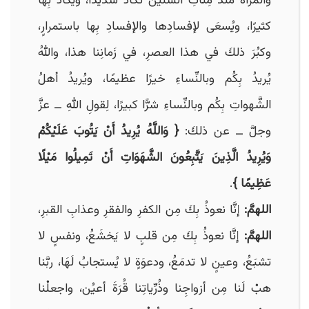
والمرأةُ مُنذُ مِئاتِ السِّنينَ تُكادُ شديدًا، ويُكادُ بِها
كثيرًا، ويُسعَى لإفسادِها والإفسادِ بِها باستمرارٍ،
وكبُرَ ذلكَ في هذا العصرِ، في زَمانِنا هذا، واللهُ
يُريدُ بِكُم وبالنِّساءِ خيرًا عظيمًا، ويُريدُ أهلُ
الشَّهواتِ بِكُم وبالنِّساءِ شرًّا كبيرًا، لِقولِ اللهِ ــ عزَّ
وجلَّ ــ عن ذلكَ:
{ وَاللَّهُ يُرِيدُ أَنْ يَتُوبَ عَلَيْكُمْ
وَيُرِيدُ الَّذِينَ يَتَّبِعُونَ الشَّهَوَاتِ أَنْ تَمِيلُوا مَيْلًا
عَظِيمًا }
.
اللهمَّ:
إنَّا نعوذُ بِكَ مِن الكفرِ والفقرِ وعذابِ القبرِ،
اللهمَّ:
إنَّا نعوذُ بِكَ مِن قلبٍ لا يَخشَعُ، ونفسٍ لا
تشبَعُ، وعينٍ لا تدمَعُ، ودعوَةٍ لا يُستجابُ لَهَا، ربَّنا
هبْ لَنا مِن أزواجِنا وذُرِّياتِنا قُرَةَ أعيُن، واجعلْنا