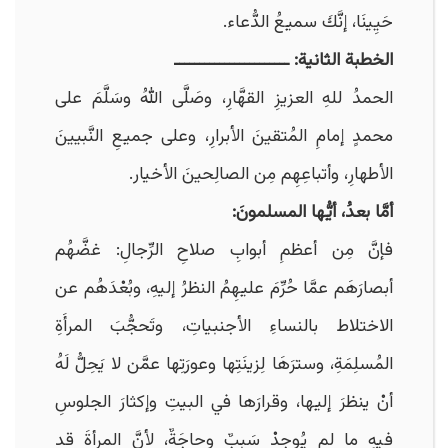
حَيِينَا، إنَّكَ سميعُ الدُّعاء.
الخطبة الثانية: ـــــــــــــــــــــــ
الحمدُ للهِ العزيزِ القهَّارِ، وصَلَّى اللهُ وسَلَّمَ على
محمدٍ إمامِ المُتقينَ الأبرارِ، وعلى جميعِ النَّبيينَ
الأطهارِ، وأتباعِهِم مِن الصالِحينَ الأخيار.
أمَّا بعدُ، أيُّها المسلمونَ:
فإنَّ مِن أعظمِ أبوابِ صلاحِ الرِّجالِ: غضَّهُم
أبصارَهَم عمَّا حُرِّمَ عليهِمُ النظرُ إليهِ، وبُعْدَهُم عن
الاختلاط بالنساءِ الأجنبياتِ، وتَحجُّبَ المرأَةِ
المُسلِمَةِ، وسترَهَا لِزينَتِها وعورَتِها عمَّن لا يَحِلُّ لَهُ
أنْ ينظرَ إليها، وقرارَها في البيتِ وإكثارَ الجلوسِ
فيهِ ما لم يُوجدْ سَببٌ وحاجَةٌ، لأنَّ المرأةَ قد