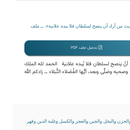
ث من أراد أن ينصح لسلطان فلا يبده علانية». ــ ملف
تحميل ملف PDF
أنْ يَنصح لسلطان فلا يُبده علانية الحمد لله الملِك
حبِه وصَلَّى وبعد، أيُّها الفُضَلاء النُّبلاء ــ زادكم الله
 والحزن والبخل والجبن والعجز والكسل وغلبة الدين وقهر