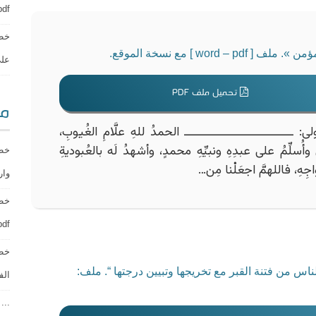
d – pdf
خطب
wo ] مع نسخة الموقع.
على أ
تحميل ملف PDF
مو
ـــــــــــــــــــــــــــ الحمدُ للهِ علَّامِ الغُيوبِ،
 وأُسلِّمُ على عبدِهِ ونبيِّهِ محمدٍ، وأشهدُ لَه بالعُبوديةِ
خطب
زواجِهِ، فاللهمَّ اجعَلْنا مِن…
وارهب
pdf ] مع نسخة الم
خطب
ناس من فتنة القبر مع تخريجها وتبيين درجتها “. ملف:
الفطر “.
...