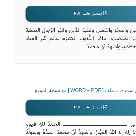
تحميل ملف PDF
بن والعجْز والكسَل وغَلَبَة الدَّين وقهْر الرِّجال الخطبة
المُنكسِرَةِ، غافرِ الذُّنوبِ الكثيرَةِ، عالِمِ سِّرِ العِبادِ
والعَظمَةِ، وأشهدُ أنَّ محمدًا…
WORD  ] مع نسخة الموقع.
تحميل ملف PDF
ــــــــــــــــــــــــــــــــــــــــ الحمدُ للهِ قيومِ
إلهَ إلا اللهُ القهَّارُ، وأشهدُ أنَّ محمدًا عبدُهُ ورسولُهُ