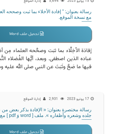
15 يوليو 2023
5٬694
إدارة الموقع
مع نسخة الموقع.
تحميل ملف Word
إفادَة الأخِلَّاء بما ثبَت وصحَّحه العلماء مِن 
عباده الذين اصطفى. وبعد، أيُّها الفُضلاء الن
فيها ما صَحَّ وثَبَتَ عن النبي صلى الله عليه 
17 يونيو 2023
2٬931
إدارة الموقع
رسالة مختصرة بعنوان: « الإفادة بذكر بعض م
جلده وشعره وأظفاره ». ملف [ word وَ pdf ] مع نسخة الموقع.
تحميل ملف Word