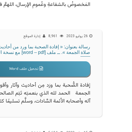
المَخصوصُ بالشفاعةِ وعُمومِ الإرسال، اللهمَّ فصَ
26 يوليو 2023
8٬961
إدارة الموقع
رسالة بعنوان: « إفادة الصحبة بما ورد من أحادي
صلاة الجمعة ». ــ ملف [word – pdf] مع نسخة الموقع.
تحميل ملف Word
إفادة الصُّحبة بما ورَد مِن أحاديث وآثار وأ
الجمعة الحمد لله الذي بنعمتِه تَتِم الصالحات
آله وأصحابه الأئمة السَّادات، وسلَّم تسليمًا كث