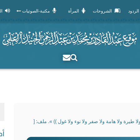
الردود
الشروحات
المرأة
مكتبة-الصوتيات
ال
 طيرة ولا هامة ولا صفر ولا نوء ولا غول )) ». ملف: [
أح