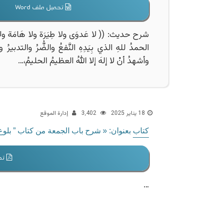
تحميل ملف Word
شرح حديث: (( لا عَدوَى ولا طِيَرَة ولا هَامَة ولا ص
الحمدُ للهِ الذي بِيَدِهِ النَّفعُ والضُّرُ والتدبيرُ والت
وأشهدُ أنْ لا إلهَ إلا اللهُ العظيمُ الحليمُ،…
18 يناير 2025
3٬402
إدارة الموقع
كتاب بعنوان: « شرح باب الجمعة من كتاب ” بلوغ المر
تحم
…