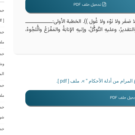
تحميل ملف PDF
خطب
َفَر ولا نَوْء ولا غُول )). الخطبة الأولى:ــــــــــــــــــ
[ word – pdf ] مع نسخة الموقع.
قديرُ، وعليهِ التَّوكُّلُ، وإليهِ الإنابَةُ والمَفْزَعُ والُّلجُوءُ،
خطب
ملف [ rd – pdf
خطب
الم
ام من أدلة الأحكام ” ». ملف [ pdf ].
خطب
ملف [ rd – pdf
يل ملف PDF
خطب
شهر صف
خطب