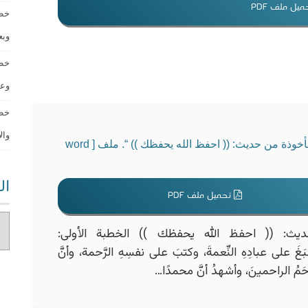
يل ملف PDF
خطب
وبعض 
خطب
وعاقبة 
خطب
والأخرو
خطبة مكتوبة بعنوان: ” بعض المعاني النفيسة المأخوذة من حديث: (( احفظ الله يحفظك )) “. ملف [ word
ال
تحميل ملف PDF
ديث: (( احفظ الله يحفظك )) الخطبة الأولى:
سبَغَ على عبادِهِ النِّعمةَ، وكتبَ على نفسِهِ الرَّحمة، وأنَّ
أرحَمُ الراحمينَ، وأشهدُ أنَّ محمدًا…