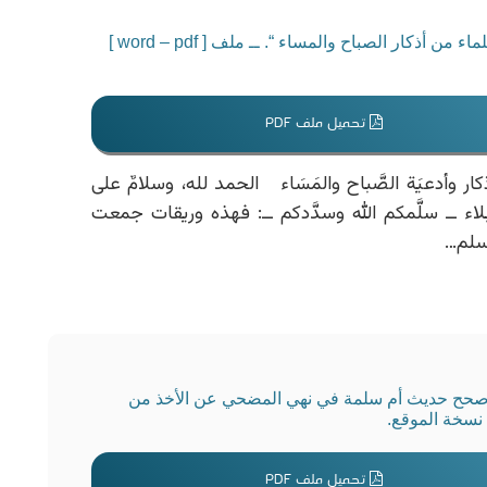
رسالة بعنوان: ” إفادة الأخلاء بما ثبت وصححه العلماء من أذكار الصباح والمساء “. ــ ملف [ word – pdf ]
تحميل ملف PDF
أذكار وأدعيَة الصَّباح والمَسَاء الحمد لله، وسلامٌ على
ُّبلاء ــ سلَّمكم الله وسدَّدكم ــ: فهذه وريقات جمعت
وسلم…
ن صحح حديث أم سلمة في نهي المضحي عن الأخذ من
تحميل ملف PDF