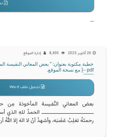
تحم
…
26 أكتوبر 2023
8٬430
إدارة الموقع
– pdf] مع نسخة الموقع.
تحميل ملف Word
بعض المعاني النَّفيسة المأخوذة مِن ح
ــــــــــــــــــــــــــــــــــ الحمدُ للهِ الذي أ
رحمتَهُ تغلِبُ غضَبَه، وأشهدُ أنْ لا الهَ إلا اللهُ 