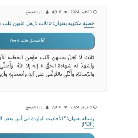
3 أكتوبر 2024
4٬918
إدارة الموقع
خطبة مكتوبة بعنوان: « ثلاث لا يغل عليهن قلب مؤمن ». ملف [ rd – pdf
تحميل ملف Word
ثلاث لا يُغِلُ عليهن قلب مؤمن الخطبة الأولى: ــــ
وأشهدُ لَه شهادةَ الحقِّ لا إله إلا اللهُ، وأُصلِّي
والرِّسالةِ، وأُثَنِّي بالتَّرضِّي على آلِهِ وأصحابِهِ وأ
8 فبراير 2024
2٬916
إدارة الموقع
رسالة بعنوان: ” الأحاديث الواردة في أمن بعض ال
[PDF].