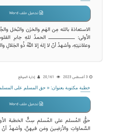
تحميل ملف Word
الاستعاذة بالله مِن الهَم والحَزَن والبُخل والجُ
الأولى: ــــــــــــــــــ الحمدُ للهِ جابرِ القلوبِ 
وعلانيَتِهِ، وأشهدُ أنْ لا إلهَ إلا اللهُ ذُو الجَلالِ 
3 أغسطس 2023
20٬161
إدارة الموقع
خطبة مكتوبة بعنوان: « حق المسلم على المسلم ست ». ــ ملف [ – PDF
تحميل ملف Word
حقُّ المُسلم على المُسلمِ سِتٌّ الخطبة الأولى: ــ
السَّماواتِ والأرَضِينَ ومَن فيهنَّ، وأشهدُ أنْ لا 