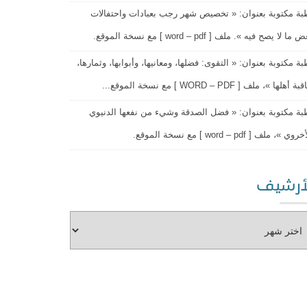
ة مكتوبة بعنوان: « تخصيص شهر رجب بعبادات واحتفالات
ما لا يصح فيه ». ملف [ word – pdf ] مع نسخة الموقع.
ة مكتوبة بعنوان: « التقوى: فضلها، ومعانيها، وأبوابها، وثمارها،
أهلها »، ملف [ WORD – PDF ] مع نسخة الموقع...
ة مكتوبة بعنوان: « فضل الصدقة وشيء من نفعها الدنيوي
ي »، ملف [ word – pdf ] مع نسخة الموقع.
أرشيف