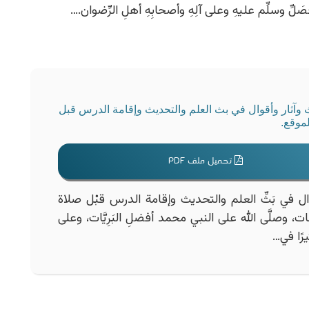
لِّ وسلِّم عليهِ وعلى آلِهِ وأصحابِهِ أهلِ الرِّضوان.…
ث وآثار وأقوال في بث العلم والتحديث وإقامة الدرس قبل
تحميل ملف PDF
قوال في بَثِّ العلم والتحديث وإقامة الدرس قبْل صلاة
، وصلَّى الله على النبي محمد أفضلِ البَرِيَّات، وعلى
يرًا في…