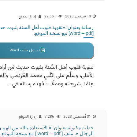
13 سبتمبر 2023
22٬561
إدارة الموقع
رسالة بعنوان: «تقوية قلوب أهل السنة بثبوت حدي
[word – pdf] مع نسخة الموقع.
تحميل ملف Word
تقوية قلوب أهل السُّنة بثبوت حديث مَن أراد 
الأعلى، وسلَّم على النَّبي محمد المُرتضَى، وآله وص
عِلمًا بشريعته وعملًا ــ: فهذه رسالة في…
31 أغسطس 2023
7٬286
إدارة الموقع
خطبة مكتوبة بعنوان: « الاستعاذة بالله من الهم
الرجال ». ملف [ word – pdf ] مع نسخة الموقع.