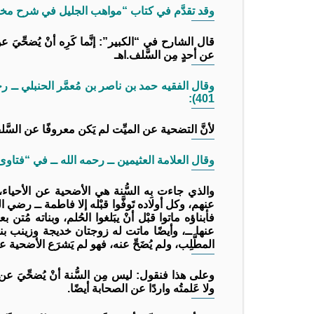
وقد تقدَّم في كتاب “مواهب الجليل في شرح مختصر خليل” (3/ 247)، م
قال الشارح في “الكبير”: إنَّما كَرِه أنْ يُضحِّيَ ع
عن أحدٍ مِن السَّلف.اهـ
401):
لأنَّ التضحية عن الميِّت لم يَكن معروفًا عن السَّل
وقال العلامة العثيمين ــ رحمه الله ــ في “فتاوى نور عل
والذي جاءت بِه السُّنة هي الأضحية عن الأحياء، 
عنهم، وكل أولاده تَوفَّوا قبْله إلا فاطمة ــ رضي الله
فأبناؤه ماتوا قبْل أنْ يبَلغوا الحُلم، وبناته مُتن ب
عنها ــ، وأيضًا ماتت له زوجتان خديجة وزينب بنت 
المطَّلِب، ولم يُضَحِّ عنه، فهو لم يَشرَع الأضحية عن 
وعلى هذا فنقول: ليس مِن السُّنة أنْ يُضحِّيَ عن 
ولا عَلمتُه واردًا عن الصحابة أيضًا.