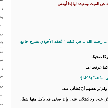
ة عن الميت وتنفيذه لها إذا أوصَى
خطب
الم
خطب
دي ــ رحمه الله ــ في كتابه ” تُحفة الأحوذي بشرح جامع
ملف [ rd – pdf
خطب
وعًا صحيحًا.
شهر صف
كما عرَفت.اهـ
خطب
d – pdf
ننه” (1495):
خطب
لم يَر بعضهم أنْ يُضَحَّى عنه.
على أ
قَ عنه، ولا يُضَحَّى عنه، وإنْ ضِحَّى فلا يأكل مِنها شيئًا،
خطب