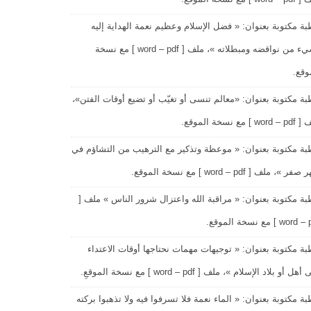
ة مكتوبة بعنوان: « فضل الإسلام وعظيم نعمة الهداية إليه
وشيء من نواقضه ومبطلاته »، ملف [ word – pdf ] مع نسخة
وقع.
ة مكتوبة بعنوان: «معالم تنسى أو تغيّب أو تضيع أوقات الفتن»،
wo ] مع نسخة الموقع.
ة مكتوبة بعنوان: « موعظة وتذكير مع الترهيب من التشاؤم في
ر »، ملف [ word – pdf ] مع نسخة الموقع.
ة مكتوبة بعنوان: « مراقبة الله واعتزال شرور الناس » ملف [
wor ] مع نسخة الموقع.
ة مكتوبة بعنوان: « توجيهات مهمات نحتاجها أوقات الاعتداء
هل أو بلاد الإسلام »، ملف [ word – pdf ] مع نسخة الموقعِ.
ة مكتوبة بعنوان: « الماء نعمة فلا تسرفوا فيه ولا تذهبوا بركته