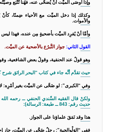
وإذا أوصَى الميِّت أنْ يُضحَّى عنه، فهُنا تُتْبَع وصيَّتُه،
وكذلك إذا دخل الميِّت مع الأحياء ضِمنًا، كأنْ 
والأموات.
وأمَّا أنْ يُفرِد الميِّت بأضحيةٍ مِن عنده، فهذا ليس م
القول الثاني:
جواز التَّبرُع بالأضحية عن الميِّت.
وهو قولٌ عند الحنفية، وقولُ بعض الشافعية، وقولُ ا
حيث تقدَّم أنَّه جاء في كتاب “البحر الرائق شرح كنز الدقائق” (8/ 202)
وفي “الكبرى”: لو ضَحَّى عن الميِّت بغير أمْرِه: لا
حديث رقم: 843 ــ طبعة: الرسالة):
هذا وقد نَمَقَ علماؤنا على الجواز.
ففي “الوَلْوالجية”: رجلٌ ضَحَّى عن الميِّت، جاز إج