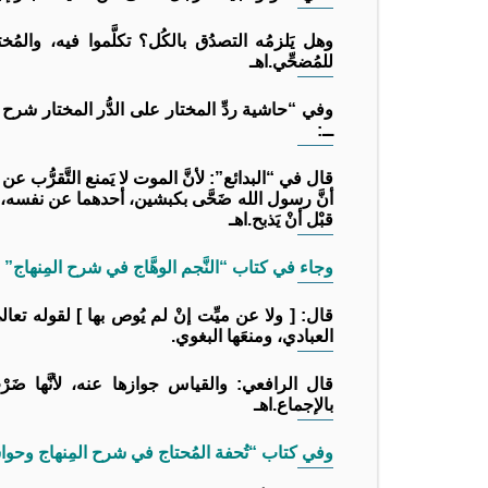
وهل يَلزمُه التصدُق بالكُل؟ تكلَّموا فيه، والمُختار 
للمُضحِّي.اهـ
ــ:
قال في “البدائع”: لأنَّ الموت لا يَمنع التَّقرُّب عن ا
أنَّ رسول الله ضَحَّى بكبشين، أحدهما عن نفسه، وال
قبْل أنْ يَذبح.اهـ
وجاء في كتاب “النَّجم الوهَّاج في شرح المِنهاج” (9/ 522)، لكمال الدين الدَّمِيري الشافعي ــ رحمه الله ــ
قال: [ ولا عن ميِّت إنْ لم يُوص بها ] لقوله تعالى: { 
العبادي، ومنعَها البغوي.
قال الرافعي: والقياس جوازها عنه، لأنَّها ضَرْ
بالإجماع.اهـ
وفي كتاب “تُحفة المُحتاج في شرح المِنهاج وحواشي الشرواني والع