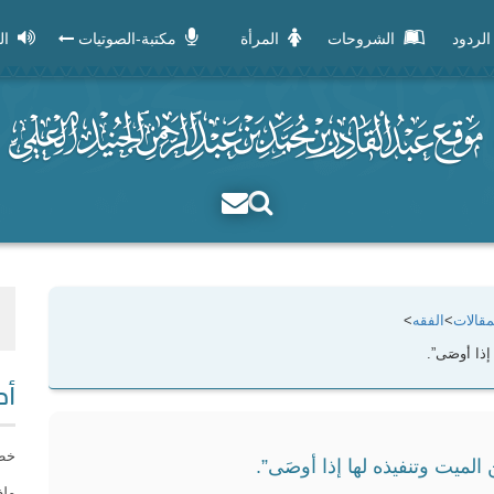
الردود
الشروحات
المرأة
مكتبة-الصوتيات
ال
مقالات
>
الفقه
>
إذا أوصَى”.
أح
خطب
 الميت وتنفيذه لها إذا أوصَى”.
ملف [ rd – pdf