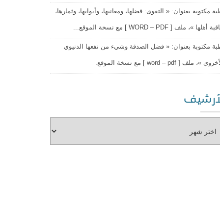
ة مكتوبة بعنوان: « التقوى: فضلها، ومعانيها، وأبوابها، وثمارها،
أهلها »، ملف [ WORD – PDF ] مع نسخة الموقع...
ة مكتوبة بعنوان: « فضل الصدقة وشيء من نفعها الدنيوي
ي »، ملف [ word – pdf ] مع نسخة الموقع.
أرشيف