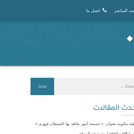
بث المباشر
اتصل بنا
دث المقالات
ة مكتوبة بعنوان: « خمسة أمور يجاهد بها الشيطان فيهزم »،
wo ] مع نسخة الموقع.