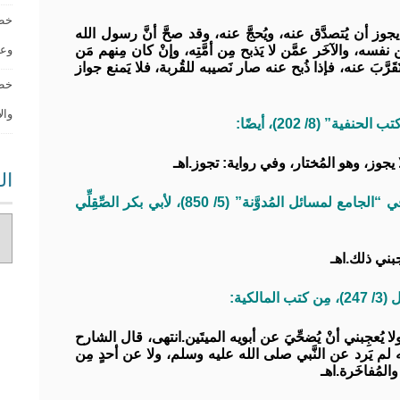
خطب
َه يجوز أن يُتصدَّق عنه، ويُحجَّ عنه، وقد صحَّ أنَّ رسول الله
، والآخَر عمَّن لا يَذبح مِن أمَّتِه، وإنْ كان مِنهم مَن
وعاقبة 
تَقَرَّبَ عنه، فإذا ذُبح عنه صار نَصيبه للقُربة، فلا يَمنع جواز
خطب
والأخرو
 (8/ 202)، أيضًا:
 يجوز، وهو المُختار، وفي رواية: تجوز.اهـ
ال
وقال الإمام مالك بن أنس ــ رحمه الله ــ كما في “الجامع لمسائل المُدوَّنة” (5/ 850)، لأبي بكر الصِّقِلِّي
جبني ذلك.اهـ
ية:
ا يُعجِبني أنْ يُضحِّيَ عن أبويه الميتَين.انتهى، قال الشارح
أنَّه لم يَرد عن النَّبي صلى الله عليه وسلم، ولا عن أحدٍ مِن
والمُفاخَرة.اهـ