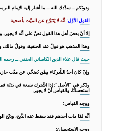
ودونَكم ــ سدَّدك الله ــ ما أشار إليه الإمام الت
القول الأوَّل:
أنَّه لا يُتَبَرَّع عن الميِّت بأضحية.
إلا أنَّ بعضَ أهل هذا القول نصَّ على أنَّه لا يجوز، و
وهذا المذهب هو قولٌ عند الحنفية، وقولُ مالك، 
حيث قال علاء الدين الكاساني الحنفي ــ رحمه الله ــ
وإنْ كانَ أحدُ الشُّركاء مِمَّن يُضحِّي عن ميِّت جاز
وذَكر في “الأصل”: إذا اشْترك سَبعة في بَدَنَة فما
استحسانًا، والقياس أنْ لا يجوز.
ووجه القياس:
أنَّه لمَّا مات أحدهم فقد سقط عنه الذَّبح، وذبْح ال
ووجه الاستحسان: