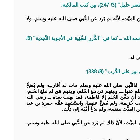
ِن كتب المالكية:
ن الميِّت، لأنَّه لم يَرد عن النَّبي صلى الله عليه وسلم، ولا
وقال الفقيه حمد بن ناصر بن مُعمَّر الحنبلي ــ رحمه الله ــ كما في “الدُّرر السَّنِية في الأجوبة النَّجدية” (5/
ف.اهـ
ى الدَّرب” (8/ 338):
فالنَّبي صلى الله عليه وسلم مات له أقارب، ولم يُضَحِّ
 عنها ــ، ومِنهم مَن بَلغ الحُلم، ومِنهم مَن لم يَبلغ الحُلم،
عد أنَ بَلَغْنَ الحُلم إلا فاطمة، فقد بقِيت بعدَه ــ رضي الله
خُزيمة، ولم يُضَحِّ عنهما، واستُشهِد عمُّه حمزة بن عبد
الميِّت بنفسه، ولم يَدْعُ أمَّتَه إلى ذلك.
الميِّت، لأنَّ ذلك لم يَرد عن النَّبي صلى الله عليه وسلم،