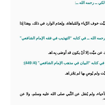
ِّت خوف الرِّياء والمُباهاة، ولِعدَم الوارد في ذلك، وهذا إذا
ــ رحمه الله ــ في كتابه “التهذيب في فقه الإمام الشافعي”
 عن ميِّت إلا أنْ يكون قد أوصَى بِه.اهـ
 كتابه “البيان في مذهب الإمام الشافعي” (4/ 449):
 ولم يُوصِ بها لم يَجُز.اهـ
الأحياء، ولم يُنقل عن النَّبي صلى الله عليه وسلم، ولا عن
.