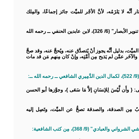
أنَّه لا يَلزَمُه، لأنَّ الأجْر للميِّت جائز إجماعًا، والمِلك
وفي “حاشية ردِّ المختار على الدُّر المختار شرح تنوير الأبصار” (6/ 326)، لابن عابدين الحنفي ــ رحمه الله
لميِّت، بدليل أنَّه يجوز أنْ يُتصدَّق عنه، ويُحجَّ عنه، وقد صحَّ
آخَر عمَّن لم يَذبح مِن أمَّتِه، وإنْ كان مِنهم مَن قد مات
:
وأَن لَّيْسَ لِلإنسَانِ إلاَّ مَا سَعَى }، وجوَّزها أبو الحسن
بٌ مِن الصدقة، والصدقة تصحُّ عن الميِّت، وتَصِل إليه
بادي” (9/ 368)، مِن كتب الشافعية: