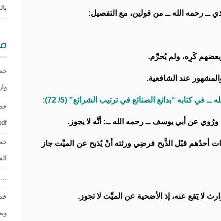
بالذنوب
رمذي ــ رحمه الله ــ من قولين، مع التفصيل:
مو
بعضهم كَرِه، ولم يُحرِّم.
خطب
والمشهور عند الشافعية.
وارهب
 في كتابه “بدائع الصنائع في ترتيب الشرائع” (5/ 72):
، ورُوي عن أبي يوسف ــ رحمه الله ــ: أنَّه لا يجوز.
pdf ] مع نسخة الم
خطب
ت أحدُهم قبْل الذَّبح فرضِي ورثته أنْ يُذبح عن الميِّت جاز
الفطر “.
...
وارث لا يَقع عنه، إذ الأضحية عن الميِّت لا تجوز.
خطب
وبعض 