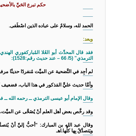
حكم تبرع الحَيِّ بالأضحي
الحمد لله، وسلامٌ على عباده الذين اصْطَفى.
وبعد:
فقد قال المحدِّث أبو العُلا المُباركفوري الهن
الترمذي” (5/ 66 – عند حديث رقم:1528):
لم أجِد في التَّضحية عن الميِّت مُنفردًا حديثًا مرف
وأمَّا حديث عليٍّ المَذكور في هذا الباب، فضعيف 
وقال الإمام أبو عيسى الترمذي ــ رحمه الله ــ في “سُ
وقد رخَّص بعض أهل العلم أنْ يُضَحَّى عن الميِّت، و
وقال عبد الله بن المبارك: “أحبُّ إليِّ أنْ يُتصدَّ
ويَتصدَّقُ بِها كلِّها.اهـ