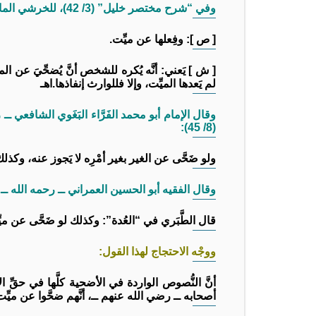
وفي “شرح مختصر خليل” (3/ 42)، للخرشي المالكي ــ رحمه الله ــ:
[ ص ]: وفِعلها عن ميِّت.
[ ش ] يَعني: أنَّه يُكره للشخص أنَّ يُضحِّيَ عن المي
لم يَعدها الميِّت، وإلا فللوارث إنفاذها.اهـ
وقال الإمام أبو محمد الفَرَّاء البَغَوي الشافعي 
(8/ 45):
ولو ضَحَّى عن الغير بغير أمْرِه لا يَجوز عنه، وكذلك
وقال الفقيه أبو الحسين العمراني ــ رحمه الله ــ في
قال الطَّبَري في “العُدة”: وكذلك لو ضَحَّى عن ميِّت
ووجْه الاحتجاج لهذا القول:
أنَّ النُّصوص الواردة في الأضحية كلَّها في حقِّ 
أصحابه ــ رضي الله عنهم ــ، أنَّهم ضحَّوا عن ميِّت