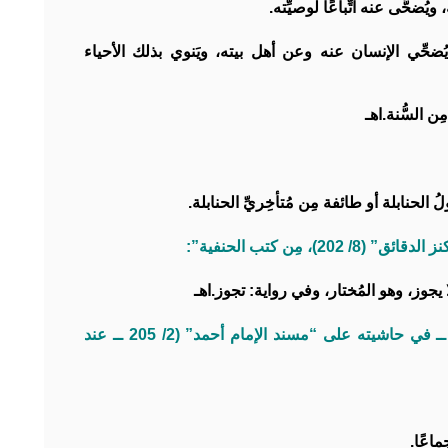
 ويُضحَّى عنه اتِّباعًا لوصيِّته.
يُضحِّي الإنسان عنه وعن أهل بيته، ويَنوي بذلك الأحياء
ِن السُّنة.اهـ
لحنابلة أو طائفة مِن مُتأخِريِّ الحنابلة.
، مِن كتب الحنفية”:
 يجوز، وهو المُختار، وفي رواية: تجوز.اهـ
ولكنْ قال الفقيه السِّندي الحنفي ــ رحمه الله ــ في حاشيته على “مسند الإمام أحمد” (2/ 205 ــ عند
ماعًا.