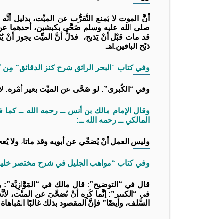
أنَّ الموت لا يَمنع التَّقرُّب عن الميِّت، بدليل أنّ
صلى الله عليه وسلم ضَحَّى بكبشين، أحدهما عن نفسه
قد مات قبْل أنْ يَذبح، فدَلَّ أنَّ الميِّت يجوز أنْ يُ
ذبْح الباقين.اهـ
وفي كتاب “البحر الرائق شرح كنز الدقائق” مِن كتب الحنفية”
وفي “الكُبرى”: لو ضَحَّى عن الميِّت بغير أمْره: لا
المالكي ــ رحمه الله ــ:
وليس العمل أنْ يُضحِّي عن أبويه وقد ماتا، ولا يُع
وفي كتاب “مواهب الجليل في شرح مختصر خليل (3/ 247)، مِن كتب المالك
قال في “التوضيح”: قال مالك في “المَوَّازِيَّة”: ول
في “الكبير”: إنَّما كَرِه أنْ يُضحِّيَ عن الميِّت، ل
السَّلف، وأيضًا” فإنَّ المقصود بذلك غالبًا المُباهاة 