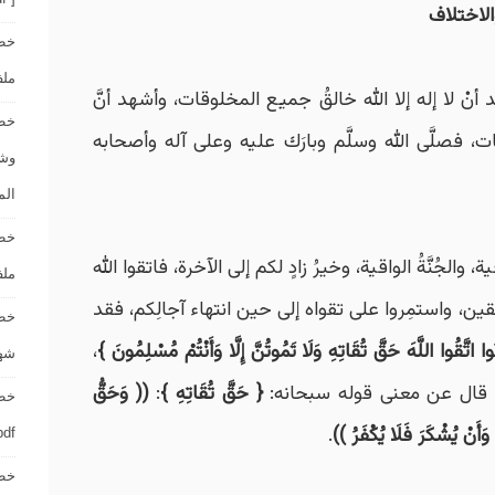
والاختلاف
خطب
ملف [ rd – pdf
 أنْ لا إله إلا الله خالقُ جميع المخلوقات، وأشهد أنَّ
خطب
نات، فصلَّى الله وسلَّم وبارَك عليه وعلى آله وأصحابه
الم
خطب
ة، والجُنَّةُ الواقية، وخيرُ زادٍ لكم إلى الآخرة، فاتقوا الله
ملف [ rd – pdf
متقين، واستمِروا على تقواه إلى حين انتهاء آجالِكم، فقد
خطب
ُوا اتَّقُوا اللَّهَ حَقَّ تُقَاتِهِ وَلَا تَمُوتُنَّ إِلَّا وَأَنْتُمْ مُسْلِمُونَ }
،
شهر صف
َه قال عن معنى قوله سبحانه:
{ حَقَّ تُقَاتِهِ }
:
(( وَحَقُّ
خطب
وَأَنْ يُشْكَرَ فَلَا يُكْفَرُ ))
.
d – pdf
خطب