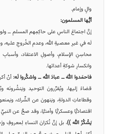
والٍ وإمام.
أيُّها المسلمون:
إنَّ اجتماعَ الناسِ على حاكِمِهم المسلمِ ــ ولو 
لَه في غيرِ معصيةِ الله، وعدمِ الخُروجِ عليه، وم
محاسِنِ الإسلامِ، وأصولِ الاعتقاد، وأسبابِ قوةِ 
وانكسارِ شوكةِ أعدائها.
فاحمَدوا اللهَ ــ عبادَ الله ــ واشكُروا لَه:
أنْ أكر
قضاءً إليها، ويُقرِّرونَ التوحيد ويَنشُرونَه
وقطاعاتِ الدولةِ، ويَنهونَ عن الشِّرك، ويَمنعونَ
اقتصاديًّا وعسكريًّا وأمنيَّا، وقد صحَّ عن النبي
يَشْكُرُ الله ))
، بل إنَّ نُكرَانَ النساءِ لِمعروفِ 