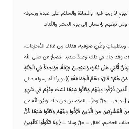
اس ليومٍ لا ريبَ فيه، والصلاة والسلام على عبده ورسوله
مَن تبعَهم بإحسان إلى يوم الحشر والتًّناد.
اتٍ وتنظيماتٍ وطُرقٍ صوفيه، فذلك مِن غلاظ المُحرَّمات،
 والبلاد، وقد جاء في ذلك وعيدٌ شديد، فصحَّ عن صلى الله
رِقَنَّ أُمَّتِي عَلَى ثَلَاثٍ وَسَبْعِينَ فِرْقَةً، فَوَاحِدَةٌ فِي الْجَنَّةِ
هِ، مَنْ هُمْ؟ قَالَ: «هُمُ الْجَمَاعَةُ» ))
، وبرأ الله رسوله صلى
َ الَّذِينَ فَرَّقُوا دِينَهُمْ وَكَانُوا شِيَعًا لَسْتَ مِنْهُمْ فِي شَيْءٍ
َ
}
، وزَجَر ــ جلَّ وعزَّ ــ المؤمنين عن ذلك وبيَّن أنَّه مِن
مِنَ الْمُشْرِكِينَ مِنَ الَّذِينَ فَرَّقُوا دِينَهُمْ وَكَانُوا شِيَعًا كُلُّ
ذاب العظيم، فقال ــ جلَّ وعلا ــ:
{
وَلَا تَكُونُوا كَالَّذِينَ