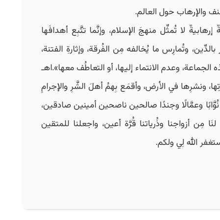
عُنف والإرهاب حول العالم.
رهابيةٌ لا تُمثِّل منهجَ الإسلام، وإنَّما تتَّبِع أهدافَها
 بالدِّين، وتُمارِس ما يُخالفه مِن الفُرقة، وإثارةِ الفتنة،
ه الجماعة، وعدم الانتماء إليها، أو التعاطُف معها».اهـ
ها، ونشرِها في الأرض، وأقمَع بِهمُ أهلَ الشَّرِ والإجرامِ
نُوَّابًا وعمَّالًا وجندًا صالحين ناصحين أمينين صادقين،
لنَا مِن أزواجنا وذُرياتنا قُرَّة أعين، واجعلنا للمتقين
تغفر الله لِي ولكم.