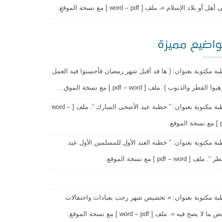
هل أو بلاد الإسلام »، ملف [ word – pdf ] مع نسخة الموقعِ.
اضيع مميزة
ة مكتوبة بعنوان: ( ها قد أقبل شهر رمضان فأحسنوا فيه العمل
وا الفطر والذنوب ). ملف [ pdf – word ] مع نسخة الموق...
خطبة مكتوبة بعنوان: ” خطبة عيد الأضحى المبارك “. ملف [ word –
وقع.
ة مكتوبة بعنوان: ” خطبة العيد الأول للمسلمين الأول عيد
 ملف [ pdf – word ] مع نسخة الموقع.
ة مكتوبة بعنوان: « تخصيص شهر رجب بعبادات واحتفالات
ما لا يصح فيه ». ملف [ word – pdf ] مع نسخة الموقع.