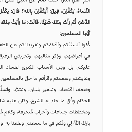
أكثرِ أهلِ النار، حيث صحَّ عن النبيِّ صلى ال
النِّسَاءُ، يَكْفُرْنَ، قِيلَ: أَيَكْفُرْنَ بِالله؟ قَالَ: يَكْفُ
الدَّهْرَ، ثُمَّ رَأَتْ مِنْكَ شَيْئًا، قَالَتْ: مَا رَأَيْتُ مِنْكَ
أيُّها المسلمون:
كُفوا ألسنَتَكم وأقلامَكم وتغريداتكم عن الطعن
في أعراضهم، وذِكرِ مثالبِهم، وتحريضِ الرعية
عليكم، بل ومِن الأسباب الكبرى لفساد الد
وعايشتم وسمعتم وقرأتم ما حلّ بالمسلمين مِن
وضعفِ اقتصاد، وتدميرِ بلدان، وتشرُّد، وتَسلّ
الحكام وِفْق ما جاء بِه الشرع، وكان عليه سَل
ومخططات جماعات وأحزاب مُنحرفة، وكلامِ مُنَظِّ
باركَ اللهُ لِي ولَكم في ما سمعتم، ونفعنَا به، وغفر