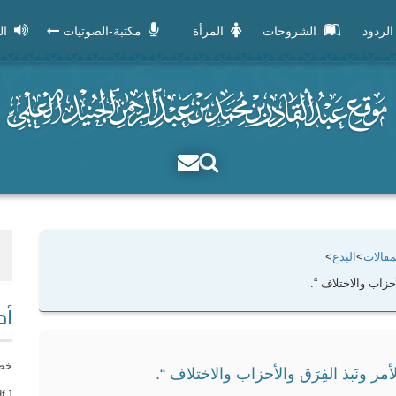
الردود
الشروحات
المرأة
مكتبة-الصوتيات
ال
مقالات
>
البدع
>
أحزاب والاختلاف “.
أح
خطب
مر ونَبذ الفِرَق والأحزاب والاختلاف “.
[ word – pdf ] مع نسخة الموقع.