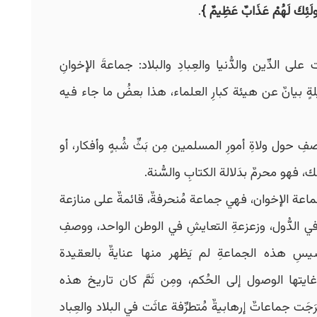
َأُولَئِكَ لَهُمْ عَذَابٌ عَظِيمٌ
}
.
ت على الدِّين والدُّنيا والعِبادِ والبلاد: جماعةَ الإخوانِ
ةٍ بيانٌ عن هيئة كبارِ العلماء، هذا بعضُ ما جاء فيه
لصفِ حول ولاةِ أمورِ المسلمين مِن بَثِّ شُبهٍ وأفكار، أو
 فهو محرمٌ بدَلالة الكتابِ والسُّنة.
عة الإخوان، فهي جماعة مُنحرفةٌ، قائمةٌ على منازعة
نِ في الدُّول، وزعزعةِ التعايشِ في الوطن الواحد، ووصفِ
سيسِ هذه الجماعةِ لم يَظهر منها عنايةٌ بالعقيدة
ا غايتها الوصول إلى الحُكم، ومِن ثَمَّ كان تاريخ هذه
َجَت جماعاتٌ إرهابيةٌ مُتطرِّفة عاثَت في البلاد والعِباد