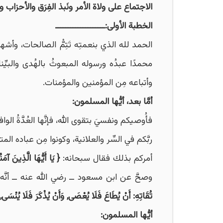
الاجتماع على ولاة الأمر ونَبذ الفِرَق والأحزاب 
الخطبة الأولى:ــــــــــــــــــــ
الحمد لله الذي بنعمتِه تَتِمُّ الصالحات، وأشهد
محمدًا عبدُه ورسوله المبعوثُ بالهُدى والبيِّ
وأتباعه مِن المؤمنين والمؤمنات.
أمَّا بعد، أيُّها المسلمون:
فأُوصيكم ونفسيَ بتقوى الله، فإنَّها العُدَّةُ الوافي
ربَّكم في السِّر والعلانية، وكونوا مِن عباده ال
أمركم بذلك فقال سبحانه:
{ يَا أَيُّهَا الَّذِينَ آمَن
وصحَّ عن ابن مسعود ــ رضي الله عنه ــ أنّ
تُقَاتِهِ: أَنْ يُطَاعَ فَلَا يُعْصَى, وَأَنْ يُذْكَرَ فَلَا يُنْسَى, 
أيُّها المسلمون: