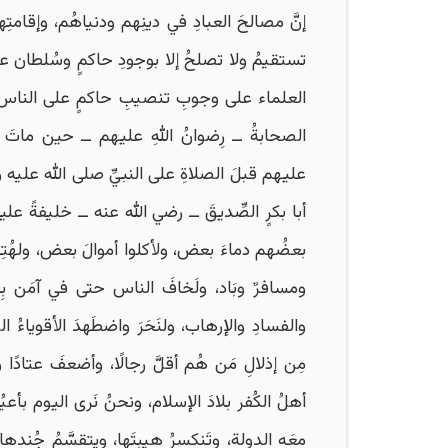
إنَّ مصالحَ العبادِ في دينِهم ودنياهُم، وإقامتِ
تستقيمُ ولا تصلحُ إلا بوجودِ حاكمٍ وسُلطان عل
العلماء على وجوبِ تنصيبِ حاكمٍ على الناس، ب
الصحابةُ ــ رِضوانُ اللهِ عليهم ــ حين مات
عليهم قبلَ الصلاةِ على النبيِّ صلى الله عليه
أبا بكرٍ الصِّديقَ ــ رضي الله عنه ــ خليفةً علي
بعضُهم دماءَ بعض، ولأكلوا أموالَ بعض، ولهُتِك
ومسافرٌ وبَاد، ولَخافَ الناس حتى في آمَن بِقاع
والفسادِ والإرهاب، ولنَحَرَ واضطَهدَ الأقوياءُ الضّ
مِن إذلالِ مَن هُم أقلَّ رجالًا، وأضعفَ عتادًا وجُن
أهلُ الكُفر بلادَ الإسلام، ونحنُ نَرى اليوم بأعي
معَه الدولة، وتَنكسرُ هيبتَها، ويتقسَّمُ جُنده