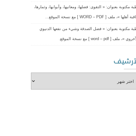
ة مكتوبة بعنوان: « التقوى: فضلها، ومعانيها، وأبوابها، وثمارها،
أهلها »، ملف [ WORD – PDF ] مع نسخة الموقع...
ة مكتوبة بعنوان: « فضل الصدقة وشيء من نفعها الدنيوي
ي »، ملف [ word – pdf ] مع نسخة الموقع.
أرشيف