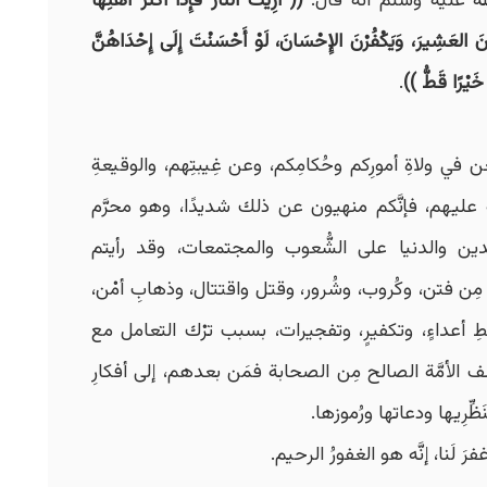
له عليه وسلم أنَّه قال:
(( أُرِيتُ النَّارَ فَإِذَا أَكْثَرُ أَهْلِهَا
رْنَ العَشِيرَ، وَيَكْفُرْنَ الإِحْسَانَ، لَوْ أَحْسَنْتَ إِلَى إِحْدَاهُنَّ
 خَيْرًا قَطُّ ))
.
 في ولاةِ أمورِكم وحُكامِكم، وعن غِيبتِهم، والوقيعةِ
ِ عليهم، فإنَّكم منهيون عن ذلك شديدًا، وهو محرَّم
ين والدنيا على الشُّعوب والمجتمعات، وقد رأيتم
 فتن، وكُروب، وشُرور، وقتل واقتتال، وذهابِ أمْن،
ُطِ أعداءٍ، وتكفيرٍ، وتفجيرات، بسبب ترْك التعامل مع
ف الأمَّة الصالح مِن الصحابة فمَن بعدهم، إلى أفكارِ
رِيها ودعاتها ورُموزها.
َ لَنا، إنَّه هو الغفورُ الرحيم.