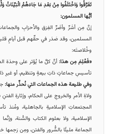
تَفَرَّقُوا وَاخْتَلَفُوا مِنْ بَعْدِ مَا جَاءَهُمُ الْبَيِّنَاتُ و
أيُّها المسلمون:
إنَّ مِن أشَرِّ وأضَرِّ الفِرَق والأحزابِ والجماعا
المسلمين، وقد صَدَر في حقِّهم قبل أيامٍ قليل
وخُلاصتَه:
«
فَعُلِمَ مِن هذا:
أنَّ كلَّ ما يُؤثر على وِحدَة ا
تأسيسِ جماعاتٍ ذاتِ بيعةٍ وتنظيم، أو غيرِ ذلك،
وفي طليعة هذه الجماعات التي نُحذِّر منها:
جما
ولاةِ الأمرِ والخروجِ على الحكام، وإثارةِ الفت
المجتمعاتِ الإسلاميةِ بالجاهلية، ومُنذ تأ
الإسلامية، ولا بعلوم الكتاب والسُّنة، وإنَّم
الجماعة مليئًا بالشُّرور والفتن، ومِن رَحِمها خر