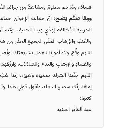
فسادًا، مِمَّا هو معلومٌ ومشاهدٌ مِن جرائم ال
ومِمَّا تقدَّم يَتضح:
أنَّ جماعةَ الإخوانِ جماعةٌ إ
الحزبية المُخالفة لِهَدْيِ دِيننا الحنيف، وتَتستَّر
والعُنفِ والإرهاب، فعَلَى الجميع الحذَر مِن هذ
اللهم وفِّق ولاةَ أمورِنا للعمل بشريعتك، ونُصرتِ
والفسادِ والإرهابِ والبدعِ والضلالات، وارزُقهم 
اللهم جنِّبنا الشرك صغيرَه وكبيرَه، ربَّنا هَبْ 
إمامًا، إنَّك سميع الدعاء، وأقول قولي هذا، وأس
كتبها:
عبد القادر الجنيد.