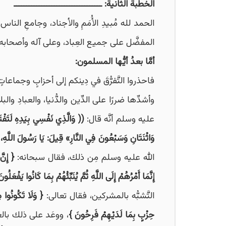
الخطبة الثانية: ـــــــــــــــــــــــــــــــــــ
الحمد لله مُبيدِ الأُمَمِ والأجناد، وجامعِ الن
المفضَّل على جميع العِباد، وعلى آله وأصحابه و
أمَّا بعدُ أيُّها المسلمون:
فاحذروا التَّفرُّقَ في دِينكم إلى أحزابٍ وجماع
وأشدِّها ضررًا على الدِّين والدُّنيا، والعبادِ
عليه وسلم أنَّه قال:
(( وَالَّذِي نَفْسِي بِيَدِهِ لَتَفْتَ
وَاثْنَتَانِ وَسَبْعُونَ فِي النَّارِ» قِيلَ: يَا رَسُولَ اللَّ
الله عليه وسلم مِن ذلك، فقال سبحانه:
{
إِنّ
إِنَّمَا أَمْرُهُمْ إِلَى اللَّهِ ثُمَّ يُنَبِّئُهُمْ بِمَا كَانُوا يَفْعَلُون
التَّشبُّه بالمشركين، فقال تعالى:
{
وَلَا تَكُونُوا 
حِزْبٍ بِمَا لَدَيْهِمْ فَرِحُونَ
}
، ووعَد على ذلك بالع