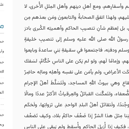
على أ
هم وأسفارِهم، ومع أهلِ دينِهم وأهلِ المِللِ الأُخرى، لا
يهم، ولهذا اتفقَ الصحابةُ والتابعونَ ومَن بعدَهم مِن
مو
ل لِعظمِ شأنِ تنصيبِ الحاكمِ وأهميتِه الكُبرى بادرَ
َ رسولُ الله صلى الله عليه وسلم إلى تنصيبِ خليفةٍ
خطب
 وسلم ودفنِه، فاجتمعوا في سقيفةِ بَني ساعدةَ وبايعوا
وارهب
هم، وإمامًا لَهم، ولو لم يَكن على الناسِ حُكَّامٌ، لسَفكَ
َت الأعراض، ولم يأمَن على نفسِه وأهلِه ومالِه حاضِرٌ
pdf ] مع نسخة الم
ِ وهي بيوتُ اللهِ المساجد، ولَتَسَلَّطَ أهلُ الإجرامِ
خطب
ُعفاء، ولتَمكَّنت القبائلُ والعِرقياتُ الأكثرُ عددًا ومالًا
الفطر “.
دًا، ولَتقاتَلَ أهلُ البلدِ الواحدِ على ثرَواتِها، ولَحَكَم
...
ُنِنا مِثلَ هذا الشرَّ إذا ضَعُفَ حاكمُ بلاد، وكيف تَضعُف
خطب
وبعض 
ا، فكيف إذا أُزِيلَ الحاكم وأُسقِط ولم يَبقى على الناس