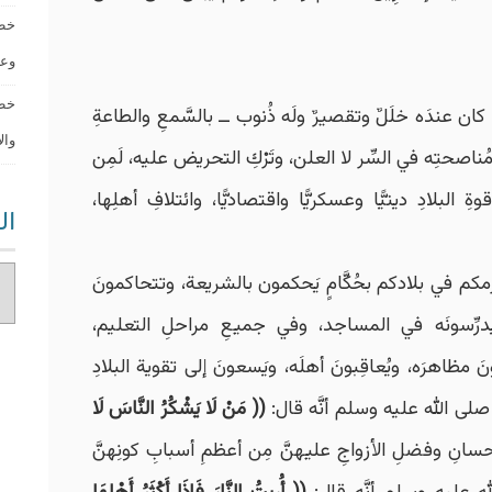
خطب
وعاقبة 
خطب
كان عندَه خلَلٌ وتقصيرٌ ولَه ذُنوب ــ بالسَّمعِ والطاعةِ
والأخرو
ُناصحتِه في السِّر لا العلن، وتَرْكِ التحريض عليه، لَمِن
البلادِ دينيًّا وعسكريًّا واقتصاديًّا، وائتلافِ أهلِها،
ال
مكم في بلادكم بحُكَّامٍ يَحكمون بالشريعة، وتتحاكمونَ
 ويُدرِّسونَه في المساجد، وفي جميعِ مراحلِ التعليم،
 مظاهرَه، ويُعاقِبونَ أهلَه، ويَسعونَ إلى تقوية البلادِ
ِّ صلى الله عليه وسلم أنَّه قال:
(( مَنْ لَا يَشْكُرُ النَّاسَ لَا
وإحسانِ وفضلِ الأزواجِ عليهنَّ مِن أعظمِ أسبابِ كونِهنَّ