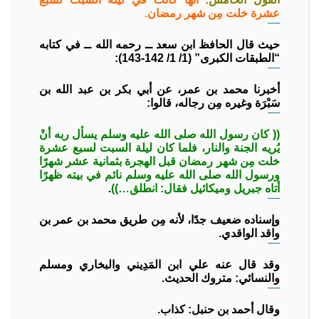
عشرة خلت مِن شهر رمضان.
حيث قال الحافظ ابن سعد ــ رحمه الله ــ في كتابه
“الطبقات الكبرى” (1/ 1/ 142-143):
أخبرنا محمد بن عمر، عن أبي بكر بن عبد الله بن
سَبْرَة وغيره مِن رجاله، قالوا:
(( كان رسول الله صلى الله عليه وسلم يسأل ربه أنْ
يُريه الجنة والنار، فلما كان ليلة السبت لسبع عشرة
خلت مِن شهر رمضان قبل الهجرة بثمانية عشر شهرًا
ورسول الله صلى الله عليه وسلم نائم في بيته ظهرًا
أتاه جبريل وميكائيل فقال: انطلق…))
.
وإسناده ضعيف جدًا، لأنه مِن طريق محمد بن عمر بن
واقد الواقدي.
وقد قال عنه علي ابن المَدِيني والبخاري ومسلم
والنسائي: متروك الحديث.
وقال أحمد بن حنبل: كذاب.