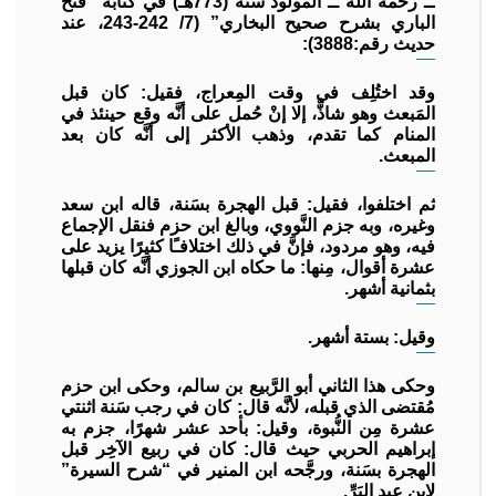
ــ رحمه الله ــ المولود سنة (773هـ) في كتابه “فتح
الباري بشرح صحيح البخاري” (7/ 242-243، عند
حديث رقم:3888):
وقد اختُلِف في وقت المِعراج، فقيل: كان قبل
المَبعث وهو شاذٌّ، إلا إنْ حُمل على أنَّه وقع حينئذ في
المنام كما تقدم، وذهب الأكثر إلى أنَّه كان بعد
المبعث.
ثم اختلفوا، فقيل: قبل الهجرة بسَنة، قاله ابن سعد
وغيره، وبه جزم النَّووي، وبالغ ابن حزم فنقل الإجماع
فيه، وهو مردود، فإنَّ في ذلك اختلافـًا كثيرًا يزيد على
عشرة أقوال، مِنها: ما حكاه ابن الجوزي أنَّه كان قبلها
بثمانية أشهر.
وقيل: بستة أشهر.
وحكى هذا الثاني أبو الرَّبيع بن سالم، وحكى ابن حزم
مُقتضى الذي قبله، لأنَّه قال: كان في رجب سَنة اثنتي
عشرة مِن النُّبوة، وقيل: بأحد عشر شهرًا، جزم به
إبراهيم الحربي حيث قال: كان في ربيع الآخِر قبل
الهجرة بسَنة، ورجَّحه ابن المنير في “شرح السيرة”
لابن عبد البَرِّ.