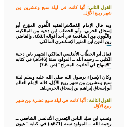
القول الثاني
:
أنَّها كانت في ليلة سبع وعشرين مِن
شهر ربيع الأوَّل.
وبه قال الإمام المُحدِّث الفقيه اللُّغوي المؤرخ أبو
إسحاق الحربي، وأبو الخطَّاب ابن دحية مِن المالكية،
والنَّووي مِن الشافعية في أحد أقواله الثلاثة، والقاضي
زين الدين ابن المنير الإسكندري المالكي.
فقال أبو الخطَّاب الأندلسي المالكي الشهير بابن دحية
الكلبي ــ رحمه الله ــ المولود سنة (546هـ) في كتابه
“الابتهاج في أحاديث المعراج” (ص: 6-7):
وكان الإسراء برسول الله صلى الله عليه وسلم ليلة
سبع وعشرين مِن شهر ربيع الأوَّل، قاله الإمام العالم
أبو إسحاق إبراهيم بن إسحاق الحربي.اهـ
القول الثالث
:
أنَّها كانت في ليلة سبع عشرة مِن شهر
ربيع الأوَّل.
ونَسب ابن سيَّد الناس اليَعمري الأندلسي الشافعي ــ
رحمه الله ــ المولود سنة (671هـ) في كتابه “عيون