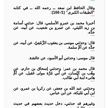
وقال الحافظ ابن سعد ــ رحمه الله ــ في كتابه
“الطبقات الكبرى” (1/ 166):
أخبرنا محمد بن عمرو الأسلمي، قال: حدثني أسامة
بن زيد الليثي، عن عمرو بن شعيب، عن أبيه، عن
جدِّه.
قال: وحدثني موسى بن يعقوب الزَّمْعِيّ، عن أبيه، عن
جدِّه عن أمِّ سلمة.
قال موسى: وحدثني أبو الأسود، عن عائشة.
قال محمد بن عمر: وحدثني إسحاق بن حازم، عن
وهْب بن كَيْسان، عن أبي مُرَّة مولى عَقيل، عن أمِّ
هانىء ابنة أبي طالب.
وحدثني عبد الله بن جعفر، عن زكريا بن عمرو، عن
ابن أبي مُليكة، عن ابن عباس.
وغيرهم قد حدثني، دخل حديث بعضهم في حديث