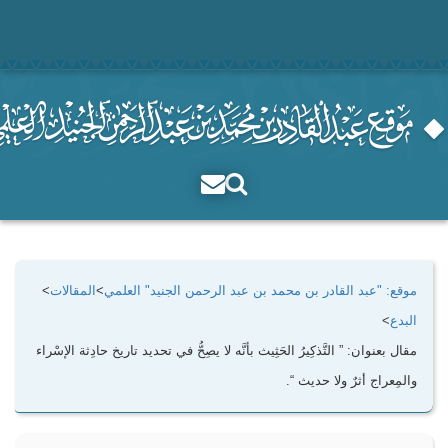
موقع: "عبد القادر بن محمد بن عبد الرحمن الجنيد" العلمي
>
المقالات
>
البدع
>
مقال بعنوان: ” التَّذكِيرُ الحَثِيث بأنَّه لا يصِحُّ في تحديد تاريخ حادِثة الإسْراء
والمِعراج أثرٌ ولا حديث “.