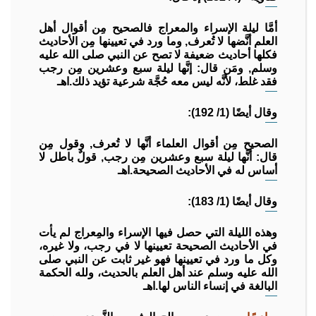
أمَّا ليلة الإسراء والمعراج فالصحيح مِن أقوال أهل
العلم أنَّضها لا تُعرف, وما ورد في تعيينها مِن الأحاديث
فكلها أحاديث ضعيفة لا تصح عن النبي صلى الله عليه
وسلم, ومَن قال: إنَّها ليلة سبع وعشرين مِن رجب
فقد غلط، لأنَّه ليس معه حُجَّة شرعية تؤيد ذلك.اهـ
وقال أيضًا (1/ 192):
الصحيح مِن أقوال العلماء أنَّها لا تُعرف, وقول مِن
قال: أنَّها ليلة سبع وعشرين مِن رجب, قولٌ باطل لا
أساس له في الأحاديث الصحيحة.اهـ
وقال أيضًا (1/ 183):
وهذه الليلة التي حصل فيها الإسراء والمِعراج لم يأت
في الأحاديث الصحيحة تعيينها لا في رجب، ولا غيره،
وكل ما ورد في تعيينها فهو غير ثابت عن النبي صلى
الله عليه وسلم عند أهل العلم بالحديث، ولله الحكمة
البالغة في إنساء الناس لها.اهـ