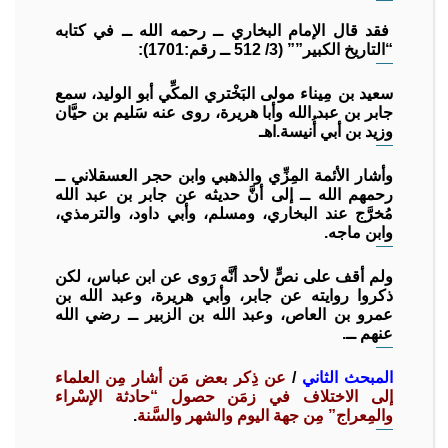
فقد قال الإمام البخاري ــ رحمه الله ــ في كتابه
“التاريخ الكبير”” (3/ 512 ــ رقم:1701):
سعيد بن مِيناء مولى البَخْتري المكِّي أبو الوليد، سمع
جابر بن عبد الله وأبا هريرة، روى عنه سَليم بن حيَّان
وزيد بن أبي أُنيسة.اهـ
وأشار الأئمة المِزِّي والذهبي وابن حجر العسقلاني ــ
رحمهم الله ــ إلى أنَّ حديثه عن جابر بن عبد الله
مُخرَّج عند البخاري، ومسلم، وأبي داود، والترمذي،
وابن ماجه.
ولم أقف على نصٍّ لأحد أنَّه رَوى عن ابن عباس، لكن
ذكروا روايته عن جابر، وأبي هريرة، وعبد الله بن
عمرو بن العاص، وعبد الله بن الزبير ــ رضي الله
عنهم ــ.
المبحث الثاني
/
عن ذِكر بعض مَن أشار مِن العلماء
إلى الاختلاف في زمَن حصول “حادثة الإسْراء
والمِعراج” مِن جهة اليوم والشهر والسَّنة
.