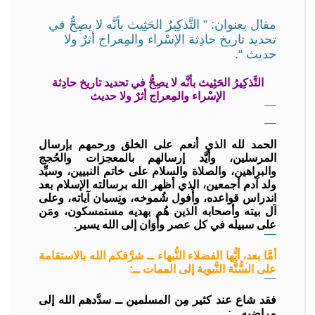
مقال بعنوان: ” التَّذكِيرُ الحَثِيث بأنَّه لا يصِحُّ في
تحديد تاريخ حادِثة الإسْراء والمِعراج أثرٌ ولا
حديث “.
التَّذكِيرُ الحَثِيث بأنَّه لا يصِحُّ في تحديد تاريخ حادِثة
الإسْراء والمِعراج أثرٌ ولا حديث
الحمد لله الذي أنعم على الخلق ورحمهم بإرسال
المرسلين، وأيَّد إرسالهم بالمعجزات والحُجج
والبراهين، والصلاة والسلام على خاتم النبيين، وسيِّد
ولد آدم أجمعين، الذي أظهر الله برسالته الإسلام بعد
اندراس قواعده، وأُفول شُموخه، ونِسيان آياته، وعلى
آل بيته وأصحابه الذين هُم بهديه مستمسكون، ومَن
على سبيله في كل عصر وأَوَان إلى الله يسير.
أمَّا بعد، أيُّها الفضلاء النُّبهاء ــ شرَّفكم الله بالاستقامة
على السُّنَّة النَّبوية إلى الممات ــ:
فقد شاع عند كثير مِن المسلمين ــ سدَّدهم الله إلى
مراضيه ــ: