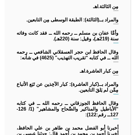
مِن الثالثة.اهـ
والمراد بــ(الثالثة): الطبقة الوسطى مِن التابعين.
وأمَّا عفان بن مسلم ــ رحمه الله ــ فقد كانت وفاته
سنة (219هـ)، وقيل: سنة (220هـ).
وقال الحافظ ابن حجر العسقلاني الشافعي ــ رحمه
الله ــ في كتابه “تقريب التهذيب” (4625) في شأنه:
مِن كبار العاشرة.اهـ
والمراد بــ(كبار العاشرة): كبار الآخِذين عن تَبَع الأتباع
مِمَّن لم يَلقَ التابعين.
وقال الحافظ الجوزقاني ــ رحمه الله ــ في كتابه
“الأباطيل والمناكير والصِّحاح والمشاهير” (1/ 126-
127ــ رقم:122):
أخبرنا أبو الفضل محمد بن طاهر بن علي الحافظ،
أخبرنا أحمد بن محمد بن أحمد قال: حدثنا عيسى بن