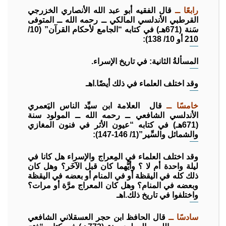
رابعًا ــ
قال الفقيه أبو عبد الله الأنصاري الخزرجي
القرطبي الأندلسي المالكي ــ رحمه الله ــ المتوفى
سَنة (671هـ) في كتابه “الجامع لأحكام القرآن” (10/
210 أو 10/ 138):
المسألةُ الثانية: في تاريخ الإسراء.
وقد اختلف العلماء في ذلك أيضًا.اهـ
خامسًا ــ
قال العلامة ابن سيِّد الناس اليَعمري
الأندلسي الشافعي ــ رحمه الله ــ المولود سنة
(671هـ) في كتابه “عيون الأثر في فنون المغازي
والشمائل والسِّير”(1/ 146-147):
وقد اختلف العلماء في المِعراج والإسراء هل كانا في
ليلة واحدة أم لا ؟ وأيُّهما كان قبل الآخَر؟ وهل كان
ذلك كله في اليقظة أو في المنام أو بعضه في اليقظة
وبعضه في المنام؟ وهل كان المعراج مرَّة أو مرات؟
واختلفوا في تاريخ ذلك.اهـ
سادسًا ــ
قال الحافظ ابن حجر العسقلاني الشافعي