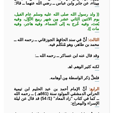
مِيناء، عن جابر وابن عباس ــ رضي الله عنهما ــ قالا:
(( ولد رسول الله صلى الله عليه وسلم عام الفيل،
يوم الاثنين الثاني عشر مِن شهر ربيع الأوَّل، وفيه
بُعث، وفيه عُرج به إلى السماء، وفيه هاجر، وفيه
مات ))
.
الثالث:
أنَّ في سند الحافظ الجوزقاني ــ رحمه الله ــ
محمد بن طاهر، وهو مُتكلَّم فيه.
وقد قال عنه ابن عساكر ــ رحمه الله ــ:
لكنه كثير الوهم. اهـ
فلعلَّ ذِكر الواسطة مِن أوهامه.
الرابع:
أنَّ الإمام أحمد بن عبد الحليم ابن تيمية
الحراني الدمشقي المولود سنة (661هـ ) ــ رحمه الله
ــ كما في كتاب “زاد المعاد” (1/ 54) قد قال عن ليلة
الإسراء والمِعراج: