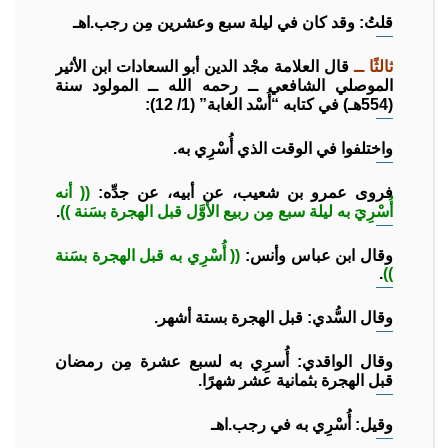
قلتُ: وقد كان في ليلة سبع وعشرين مِن رجب.اهـ
ثالثًا ــ
قال العلامة مجْد الدين أبو السعادات ابن الأثير
الموصلي الشافعي ــ رحمه الله ــ المولود سنة
(554هـ) في كتابه “أُسْد الغابة” (1/ 12):
واختلفوا في الوقت الذي أُسْرِي به.
فروى عمرو بن شعيب، عن أبيه، عن جدِّه:
(( أنه
أُسْرِيَ به ليلة سبع مِن ربيع الأوَّل قبل الهجرة بسَنة ))
.
وقال ابن عباس وأنس:
(( أُسْرِي به قبل الهجرة بسَنة
.
))
وقال السُّدي: قبل الهجرة بستة أشهر.
وقال الواقدي: أُسرِي به لسبع عشرة مِن رمضان
قبل الهجرة بثمانية عشر شهرًا.
وقيل: أُسْرِي به في رجب.اهـ