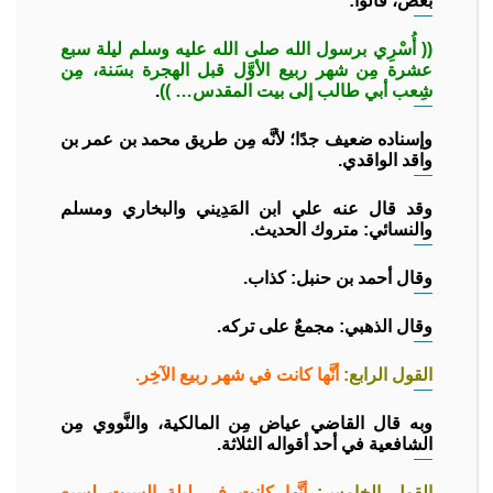
بعض، قالوا:
(( أُسْرِي برسول الله صلى الله عليه وسلم ليلة سبع
عشرة مِن شهر ربيع الأوَّل قبل الهجرة بسَنة، مِن
شِعب أبي طالب إلى بيت المقدس… ))
.
وإسناده ضعيف جدًا؛ لأنَّه مِن طريق محمد بن عمر بن
واقد الواقدي.
وقد قال عنه علي ابن المَدِيني والبخاري ومسلم
والنسائي: متروك الحديث.
وقال أحمد بن حنبل: كذاب.
وقال الذهبي: مجمعٌ على تركه.
القول الرابع:
أنَّها كانت في شهر ربيع الآخِر.
وبه قال القاضي عياض مِن المالكية، والنَّووي مِن
الشافعية في أحد أقواله الثلاثة.
القول الخامس:
أنَّها كانت في ليلة السبت لسبع