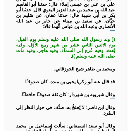
علي بن علي بن عيسى إملاء قال: حدثنا أبو القاسم
عبد الله بن محمد بن عبد العزيز البغوي قال: حدثنا أبو
بكر بن أبي شيبة قال: حدثنا عفان، عن سَليم بن
حيَّان، عن سعيد بن مِيناء عن جابر بن عبد الله
الأنصاري وعبد الله بن عباس أنَّهما قالا:
(( ولد رسول الله صلى الله عليه وسلم يوم الفيل،
يوم الاثنين الثاني عشر مِن شهر ربيع الأوَّل، وفيه
بُعث، وفيه عُرج إلى السماء، وفيه هاجر، وفيه مات
صلى الله عليه وسلم ))
.
ومحمد بن طاهر شيخ الجوزقاني.
قد قال عنه أبو زكريا يحيى بن منده: كان صدوقـًا.
وقال شيرويه بن شهردار: كان ثقة صدوقـًا حافظـًا.
وقال ابن ناصر: لا يُحتجُّ به، صنَّف في جواز النظر إلى
الـمُرد.
وقال أبو سعد السمعاني: سألت إسماعيل بن محمد