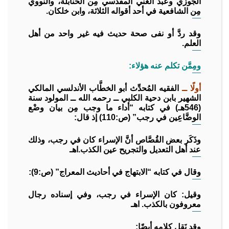
الجوزي وعبد الغني المقدسي مِن الحنابلة، والنَّووي
مِن الشافعية في أحد أقواله الثلاثة، وابن خلكان.
وقد ردَّ أو نفى صحة حديث فيه غير واحد من أهل
العلم.
ومِمَّن تكلم عنه هؤلاء:
أولًا ــ
الفقيه المُحدِّث أبو الخطَّاب الأندلسي المالكي
الشهير بابن دحية الكلبي ــ رحمه الله ــ المولود سنة
(546هـ) في كتابه “أداء ما وجب مِن بيان وضْع
الوضَّاعِين في رجب” (ص:110) إذ قال:
وذَكَر بعض القُصَّاص أنَّ الإسراء كان في رجب، وذلك
عند أهل التعديل والتجريح عين الكذب.اهـ
وقال في كتابه “الابتهاج في أحاديث المعراج” (ص:9):
وقيل: كان الإسراء في رجب، وفي إسناده رجال
معروفون بالكذب. اهـ
وقد نَقل كلامه أيضًا: