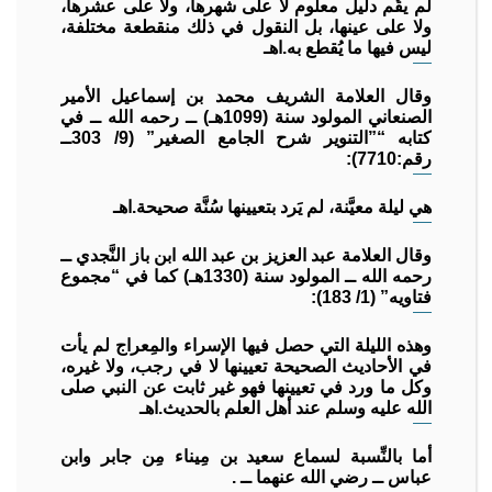
لم يقُم دليل معلوم لا على شهرها، ولا على عشرها،
ولا على عينها، بل النقول في ذلك منقطعة مختلفة،
ليس فيها ما يُقطع به.اهـ
وقال العلامة الشريف محمد بن إسماعيل الأمير
الصنعاني المولود سنة (1099هـ) ــ رحمه الله ــ في
كتابه “”التنوير شرح الجامع الصغير” (9/ 303ــ
رقم:7710):
هي ليلة معيَّنة، لم يَرد بتعيينها سُنَّة صحيحة.اهـ
وقال العلامة عبد العزيز بن عبد الله ابن باز النَّجدي ــ
رحمه الله ــ المولود سنة (1330هـ) كما في “مجموع
فتاويه” (1/ 183):
وهذه الليلة التي حصل فيها الإسراء والمِعراج لم يأت
في الأحاديث الصحيحة تعيينها لا في رجب، ولا غيره،
وكل ما ورد في تعيينها فهو غير ثابت عن النبي صلى
الله عليه وسلم عند أهل العلم بالحديث.اهـ
أما بالنِّسبة لسماع سعيد بن مِيناء مِن جابر وابن
عباس ــ رضي الله عنهما ــ .