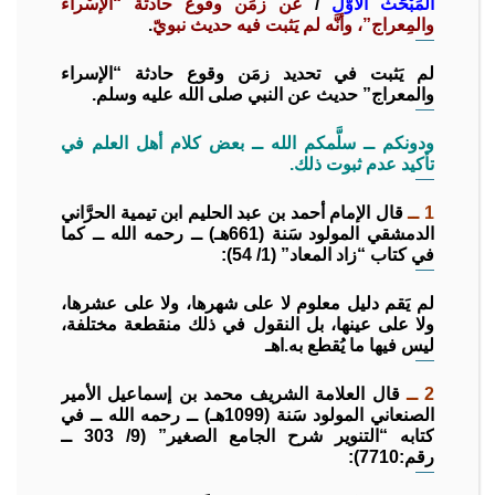
المَبْحَث الأوَّل
/
عن زمَن وقوع حادثة “الإسْراء
والمِعراج”، وأنَّه لم يَثبت فيه حديث نبويّ
.
لم يَثبت في تحديد زمَن وقوع حادثة “الإسراء
والمعراج” حديث عن النبي صلى الله عليه وسلم.
ودونكم ــ سلَّمكم الله ــ بعض كلام أهل العلم في
تأكيد عدم ثبوت ذلك.
1 ــ
قال الإمام أحمد بن عبد الحليم ابن تيمية الحرَّاني
الدمشقي المولود سَنة (661هـ) ــ رحمه الله ــ كما
في كتاب “زاد المعاد” (1/ 54):
لم يَقم دليل معلوم لا على شهرها، ولا على عشرها،
ولا على عينها، بل النقول في ذلك منقطعة مختلفة،
ليس فيها ما يُقطع به.اهـ
2 ــ
قال العلامة الشريف محمد بن إسماعيل الأمير
الصنعاني المولود سَنة (1099هـ) ــ رحمه الله ــ في
كتابه “التنوير شرح الجامع الصغير” (9/ 303 ــ
رقم:7710):