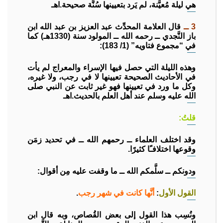
هي ليلة مُعيَّنة، لم يَرد بتعيينها سُنَّة صحيحة.اهـ
3 ــ
قال العلامة المحدِّث عبد العزيز بن عبد الله ابن
باز النَّجدي ــ رحمه الله ــ المولود سنة (1330هـ) كما
في “مجموع فتاويه” (1/ 183):
وهذه الليلة التي حصل فيها الإسراء والمعراج لم يأت
في الأحاديث الصحيحة تعيينها لا في رجب، ولا غيره،
وكل ما ورد في تعيينها فهو غير ثابت عن النبي صلى
الله عليه وسلم عند أهل العلم بالحديث.اهـ
قلتُ:
وقد اختلف العلماء ــ رحمهم الله ــ في تحديد زمَن
وقوعها اختلافـًا كثيرًا.
ودونكم ــ سلَّمكم الله ــ ما وقفت عليه مِن أقوال:
القول الأول
:
أنَّها كانت في شهر رجب
.
ونُسِب هذا القول إلى بعض القُصاص، وبه قال ابن