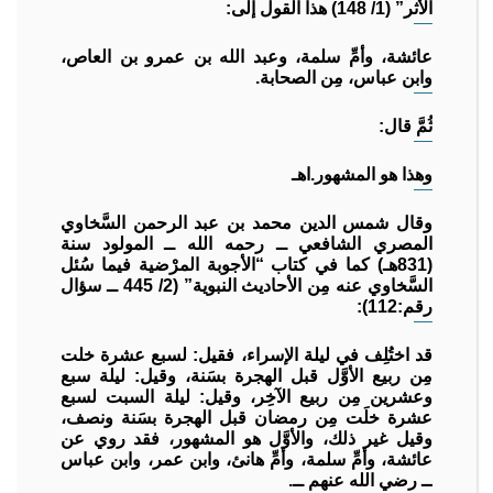
الأثر” (1/ 148) هذا القول إلى:
عائشة، وأمِّ سلمة، وعبد الله بن عمرو بن العاص،
وابن عباس، مِن الصحابة.
ثُمَّ قال:
وهذا هو المشهور.اهـ
وقال شمس الدين محمد بن عبد الرحمن السَّخاوي
المصري الشافعي ــ رحمه الله ــ المولود سنة
(831هـ) كما في كتاب “الأجوبة المرْضية فيما سُئل
السَّخاوي عنه مِن الأحاديث النبوية” (2/ 445 ــ سؤال
رقم:112):
قد اختُلِف في ليلة الإسراء، فقيل: لسبع عشرة خلت
مِن ربيع الأوَّل قبل الهجرة بسَنة، وقيل: ليلة سبع
وعشرين مِن ربيع الآخِر، وقيل: ليلة السبت لسبع
عشرة خلَت مِن رمضان قبل الهجرة بسَنة ونصف،
وقيل غير ذلك، والأوَّل هو المشهور، فقد روي عن
عائشة، وأمِّ سلمة، وأمِّ هانئ، وابن عمر، وابن عباس
ــ رضي الله عنهم ــ.