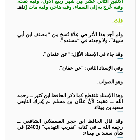
الاثنين الثاني عشر مِن شهر ربيع الأول، وفيه بُعث،
وفيه عُرج به إلى السماء، وفيه هاجر، وفيه مات ))
.اهـ
قلتُ:
ولم أجد هذا الأثر في عِدَّة نُسخ مِن “مصنف ابن أبي
شيبة”، ولا وجدته في “مسنده”.
وقد جاء في الإسناد الأوَّل: “عن عثمان”.
وفي الإسناد الثاني: “عن عفان”.
وهو الصواب.
وهذا الإسناد مُنقطع كما ذكر الحافظ ابن كثير ــ رحمه
الله ــ عقبه؛ لأنَّ عفَّان بن مسلم لم يُدرك التابعي
سعيد بن مِيناء.
وقد قال الحافظ ابن حجر العسقلاني الشافعي ــ
رحمه الله ــ في كتابه “تقريب التهذيب” (2403) في
شأن سعيد بن مِيناء: