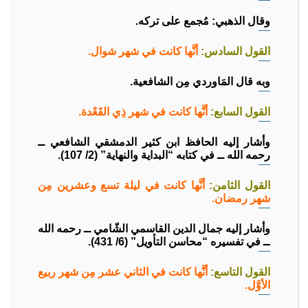
وقال الذهبي: مُجمع على تركه.
القول السادس
:
أنَّها كانت في شهر شوال.
وبه قال المَاوردي مِن الشافعية.
القول السابع:
أنَّها كانت في شهر ذِي القَعْدة.
وأشار إليه الحافظ ابن كثير الدمشقي الشافعي ــ
رحمه الله ــ في كتابه “البداية والنهاية” (2/ 107).
القول الثامن:
أنَّها كانت في ليلة تسع وعشرين مِن
شهر رمضان.
وأشار إليه جمال الدين القاسمي الشّامي ــ رحمه الله
ــ في تفسيره “محاسن التأويل” (6/ 431).
القول التاسع:
أنَّها كانت في الثاني عشر مِن شهر ربيع
الأوَّل.