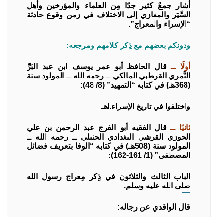
أشار جمعٌ كثير جدًا مِن العلماء والمؤرخين وأهل
السِّيَر والمغازي إلى الاختلاف في زمن وقوع حادثة
“الإسراء والمعراج”.
ودونكم بعضهم مع ذِكر كلامهم ومرجعه:
أولًا ــ
قال الحافظ أبو عمر يوسف ابن عبد البَرِّ
النَّمري القرطبي المالكي ــ رحمه الله ــ المولود سنة
(368هـ) في كتابه “التمهيد” (8/ 48):
واختلفوا في تاريخ الإسراء.اهـ
ثانيًا ــ
قال الفقيه أبو الفرج عبد الرحمن بن علي
الجوزي القرشي البغدادي الحنبلي ــ رحمه الله ــ
المولود سنة (508هـ) في كتابه “الوفا بتعريف فضائل
المصطفى” (1/ 161-162):
الباب الثالث والثلاثون في ذِكر مِعراج رسول الله
صلى الله عليه وسلم.
قال الواقدي عن رجاله: