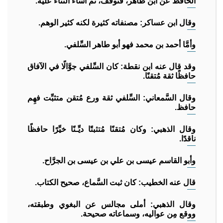
الحافظ عن ابن طاهر، فتوقف، ثم أساء الثناء عليه.
وقال ابن عساكر: مصنفاته كثيرة لكنه كثير الوهم.
وأمَّا أحمد بن محمد فهو أبو طاهر السِّلفي.
وقد قال عنه ابن نقطة: كان السِّلفي جوَّالًا في الآفاق
حافظًا ثقة مُتقنًا.
وقال السَّمعاني: السِّلفي ثقة ورع مُتقن متثبِّت فهِم
حافظ.
وقال الذهبي: وكان مُتقنًا مُتثبتًا ديِّـنًا خيِّرًا حافظًا
ناقدًا.
وأبو القاسم عيسى بن علي بن عيسى بن الجرَّاح.
قال عنه الخطيب: كان ثبت السَّماع، صحيح الكتاب.
وقال الذهبي: أملى مجالس عن البغوي وطبقته،
ووقع مِن عواليه، وسماعاته صحيحة.