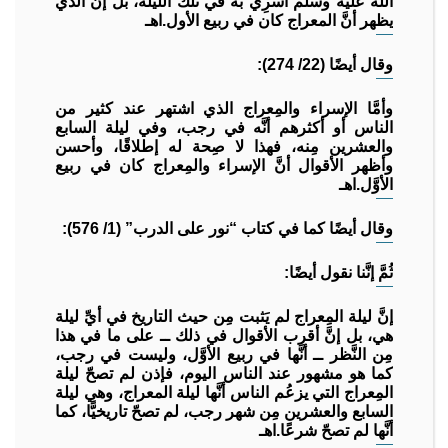
الله عليه وسلم أُسرِي به في تلك الليلة، بل إنَّ الذي
يظهر أنَّ المعراج كان في ربيع الأول.اهـ
وقال أيضًا (22/ 274):
وأمَّا الإسراء والمِعراج الذي اشتهر عند كثير من
الناس أو أكثرهم أنَّه في رجب، وفي ليلة السابع
والعشرين مِنه، فهذا لا صِحة له إطلاقًا، وأحسن
وأظهر الأقوال أنَّ الإسراء والمِعراج كان في ربيع
الأوَّل.اهـ
وقال أيضًا كما في كتاب “نور على الدرب” (1/ 576):
ثُمَّ إنَّنا نقول أيضًا:
إنَّ ليلة المِعراج لم يَثبت مِن حيث التاريخ في أيِّ ليلة
هي، بل إنَّ أقرب الأقوال في ذلك ــ على ما في هذا
مِن النَّظر ــ أنَّها في ربيع الأوَّل، وليست في رجب،
كما هو مشهور عند الناس اليوم، فإذن لم تصحّ ليلة
المِعراج التي يزعُم الناس أنَّها ليلة المعراج، وهي ليلة
السابع والعشرين مِن شهر رجب، لم تصحّ تاريخيًّا، كما
أنَّها لم تصحّ شرعًا.اهـ