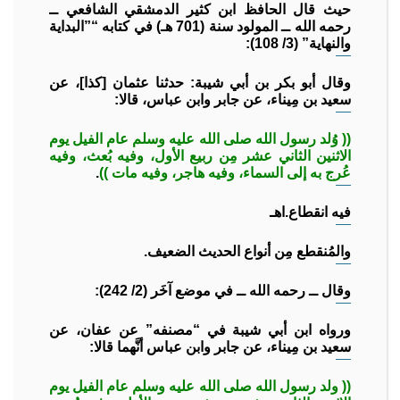
حيث قال الحافظ ابن كثير الدمشقي الشافعي ــ
رحمه الله ــ المولود سنة (701 هـ) في كتابه “”البداية
والنهاية” (3/ 108):
وقال أبو بكر بن أبي شيبة: حدثنا عثمان [كذا]، عن
سعيد بن مِيناء، عن جابر وابن عباس، قالا:
(( وُلد رسول الله صلى الله عليه وسلم عام الفيل يوم
الاثنين الثاني عشر مِن ربيع الأول، وفيه بُعث، وفيه
عُرج به إلى السماء، وفيه هاجر، وفيه مات ))
.
فيه انقطاع.اهـ
والمُنقطع مِن أنواع الحديث الضعيف.
وقال ــ رحمه الله ــ في موضع آخَر (2/ 242):
ورواه ابن أبي شيبة في “مصنفه” عن عفان، عن
سعيد بن مِيناء، عن جابر وابن عباس أنَّهما قالا:
(( ولد رسول الله صلى الله عليه وسلم عام الفيل يوم