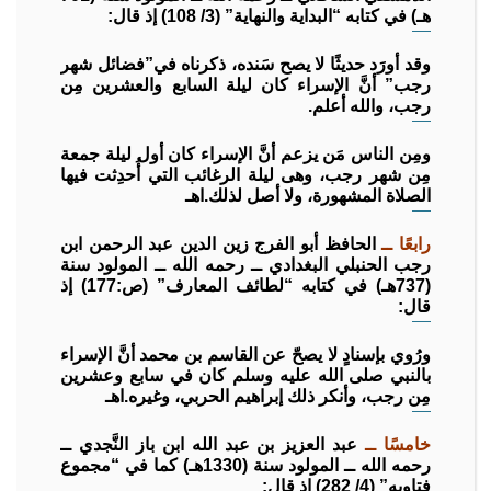
هـ) في كتابه “البداية والنهاية” (3/ 108) إذ قال:
وقد أورَد حديثًا لا يصح سَنده، ذكرناه في”فضائل شهر
رجب” أنَّ الإسراء كان ليلة السابع والعشرين مِن
رجب، والله أعلم.
ومِن الناس مَن يزعم أنَّ الإسراء كان أول ليلة جمعة
مِن شهر رجب، وهى ليلة الرغائب التي أُحدِثت فيها
الصلاة المشهورة، ولا أصل لذلك.اهـ
رابعًا ــ
الحافظ أبو الفرج زين الدين عبد الرحمن ابن
رجب الحنبلي البغدادي ــ رحمه الله ــ المولود سنة
(737هـ) في كتابه “لطائف المعارف” (ص:177) إذ
قال:
ورُوي بإسنادٍ لا يصحّ عن القاسم بن محمد أنَّ الإسراء
بالنبي صلى الله عليه وسلم كان في سابع وعشرين
مِن رجب، وأنكر ذلك إبراهيم الحربي، وغيره.اهـ
خامسًا ــ
عبد العزيز بن عبد الله ابن باز النَّجدي ــ
رحمه الله ــ المولود سنة (1330هـ) كما في “مجموع
فتاويه” (4/ 282) إذ قال: