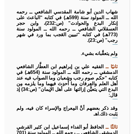
شهاب الدين أبو شامة المقدسي الشافعي ــ رحمه
الله ــ المولود سنة (599هـ) في كتابه “الباعث على
إنكار البدع والحوادث” (ص:232)، وابن حجر
العسقلاني الشافعي ــ رحمه الله ــ المولود سنة
(773هـ) في كتابه “تبيين العَجب بما ورد في شهر
رجب” (ص:23).
ولم يتعقَّبانه بشيء.
ثانيًا ــ
الفقيه علي بن إبراهيم ابن العطَّار الشافعي
الدمشقي ــ رحمه الله ــ المولود سنة (654هـ) في
كتابه “حكم صوم رجب وشعبان وما الصواب فيه عند
أهل العلم والعِرفان وما أُحدِث فيهما وما يلزمه مِن
البدع التي يتعيَّن إزالتها على أهل الإيمان” (ص:34) إذ
قال:
وقد ذكر بعضهم أنَّ المِعراج والإسراء كان فيه، ولم
يَثبت ذلك.اهـ
ثالثًا ــ
الحافظ أبو الفداء إسماعيل ابن كثير القرشي
الدمشقي الشافعي ــ رحمه الله ــ المولود سنة (701