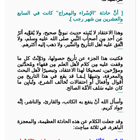
[ أنَّ حادثة “الإسْراء والمِعراج” كانت في السابع
والعشرين مِن شهر رجب ]
.
وهذا الاعتقاد لا يُثبِته حديث نبويٌّ صحيح، ولا يُقوِّيه أثرٌ
عن أحد مِن أصحاب النَّبي صلى الله عليه وسلم، ولا
اتَّفق عليه أهل التأريخ والسِّير، ولا ذهب إليه أكثرهم.
فكتبت هذا الجزء عن تأريخ حصولها، ودَوَّنْتُ كل ما
وقفت عليه مِن كلام لأهل العلم مِن فقهاء ومُحدِّثين
ومؤرِّخين، تصحيحًا لهذا الاعتقاد، وتبصيرًا لأهل البحث
والمعرفة، وتنبيهًا لِـمَـا قد يقع في هذا التاريخ مِن
أقوال وأفعال أو احتفالات تُخالف الشرع، وتُبايِن ما
كان عليه سَلف الأمَّة الصالح.
وأسأل الله أنْ ينفع به الكاتب، والقارئ، والناشر، إنَّه
جواد كريم.
وقد جعلت الكلام عن هذه الحادثة العظيمة، والمعجزة
الباهرة، في ثلاثة مباحِث: