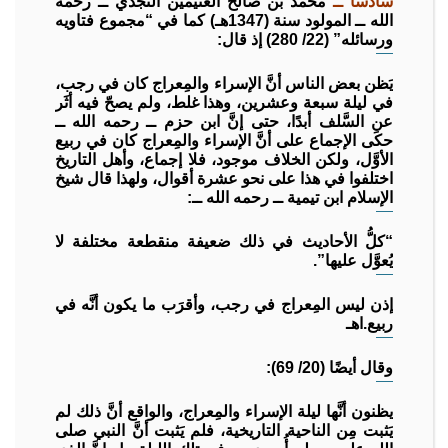
سادسًا ــ
محمد بن صالح العثيمين النَّجدي ــ رحمه
الله ــ المولود سنة (1347هـ) كما في “مجموع فتاويه
ورسائله” (22/ 280) إذ قال:
يَظن بعض الناس أنَّ الإسراء والمِعراج كان في رجب،
في ليلة سبعة وعشرين، وهذا غلط، ولم يصحّ فيه أثَر
عن السَّلف أبدًا، حتى إنَّ ابن حزم ــ رحمه الله ــ
حكَى الإجماع على أنَّ الإسراء والمِعراج كان في ربيع
الأوَّل، ولكن الخلاف موجود، فلا إجماع، وأهل التاريخ
اختلفوا في هذا على نحو عشرة أقوال، ولهذا قال شيخ
الإسلام ابن تيمية ــ رحمه الله ــ:
“كلُّ الأحاديث في ذلك ضعيفة منقطعة مختلفة لا
يُعوَّل عليها”.
إذن ليس المِعراج في رجب، وأقرَب ما يكون أنَّه في
ربيع.اهـ
وقال أيضًا (20/ 69):
يظنون أنَّها ليلة الإسراء والمِعراج، والواقع أنَّ ذلك لم
يَثبت مِن الناحية التاريخية، فلم يَثبت أنَّ النبي صلى