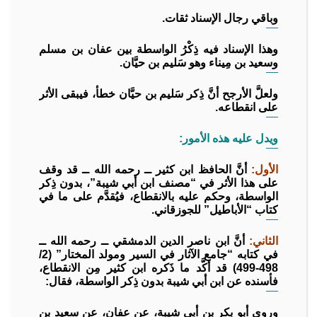
وباقي رجال الإسناد ثقات.
وهذا الإسناد فيه ذِكْرُ الواسطة بين عفان بن مسلم
وسعيد بن مِيناء وهو سَليم بن حيَّان.
ولعلَّ الأرجح أنَّ ذِكر سَليم بن حيَّان خطأ، فيبقى الأثر
على انقطاعه.
ويدل عليه هذه الأمور:
الأول:
أنَّ الحافظ ابن كثير ــ رحمه الله ــ قد وقف
على هذا الأثر في “مصنف ابن أبي شيبة”، بدون ذِكر
الواسطة، وحكم عليه بالانقطاع، فيُقدَّم على ما في
كتاب “الأباطيل” للجوزقاني.
الثاني:
أنَّ ابن ناصر الدين الدمشقي ــ رحمه الله ــ
في كتابه “جامع الآثار في السير ومولد المختار” (2/
498-499) قد أكَّد ما ذَكره ابن كثير مِن الانقطاع،
فأسنده عن ابن أبي شيبة بدون ذِكر الواسطة، فقال:
وروى أبو بكر بن أبي شيبة، عن عفان، عن سعيد بن