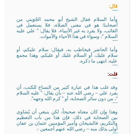
قال:
وأما السلام فقال الشيخ أبو محمد الجُوَيني من
أصحابنا: هو في معنى الصلاة، فلا يستعمل في
الغائب، ولا يفرد به غير الأنبياء، فلا يقال: ” علي عليه
السلام “، وسواء في هذا الأحياء والأموات.
وأما الحاضر فيخاطب به، فيقال: سلام عليكم، أو
سلام عليك، أو السلام عليك أو عليكم، وهذا مجمع
عليه. انتهى ما ذكره.
قلت:
وقد غلب هذا في عبارة كثير من النساخ للكتب، أن
يفرد علي – رضي الله عنه – بأن يقال: ” عليه السلام
“، من دون سائر الصحابة، أو ” كرم الله وجهه”.
وهذا وإن كان معناه صحيحاً، لكن ينبغي أن يُسَاوى
بين الصحابة في ذلك، فإن هذا من باب التعظيم
والتكريم، فالشيخان وأمير المؤمنين عثمان بن عفان
أولى بذلك منه – رضي الله عنهم أجمعين -.