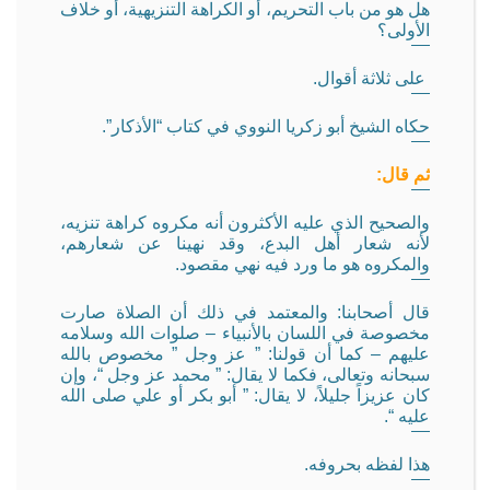
هل هو من باب التحريم، أو الكراهة التنزيهية، أو خلاف
الأولى؟
على ثلاثة أقوال.
حكاه الشيخ أبو زكريا النووي في كتاب “الأذكار”.
ثم قال:
والصحيح الذي عليه الأكثرون أنه مكروه كراهة تنزيه،
لأنه شعار أهل البدع، وقد نهينا عن شعارهم،
والمكروه هو ما ورد فيه نهي مقصود.
قال أصحابنا: والمعتمد في ذلك أن الصلاة صارت
مخصوصة في اللسان بالأنبياء – صلوات الله وسلامه
عليهم – كما أن قولنا: ” عز وجل ” مخصوص بالله
سبحانه وتعالى، فكما لا يقال: ” محمد عز وجل “، وإن
كان عزيزاً جليلاً، لا يقال: ” أبو بكر أو علي صلى الله
عليه “.
هذا لفظه بحروفه.