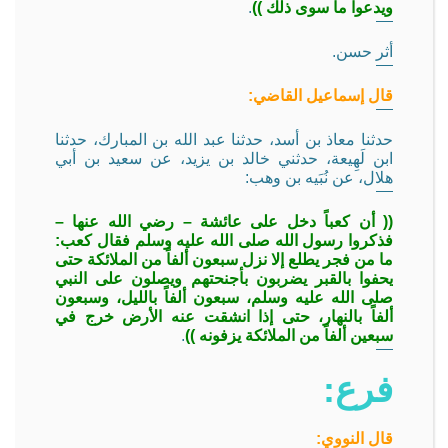
ويدعوا ما سوى ذلك ))
.
أثر حسن.
قال إسماعيل القاضي:
حدثنا معاذ بن أسد، حدثنا عبد الله بن المبارك، حدثنا
ابن لَهِيعة، حدثني خالد بن يزيد، عن سعيد بن أبي
هلال، عن نُبَيه بن وهب:
(( أن كعباً دخل على عائشة – رضي الله عنها –
فذكروا رسول الله صلى الله عليه وسلم فقال كعب:
ما من فجر يطلع إلا نزل سبعون ألفاً من الملائكة حتى
يحفوا بالقبر يضربون بأجنحتهم ويصلون على النبي
صلى الله عليه وسلم، سبعون ألفاً بالليل، وسبعون
ألفاً بالنهار، حتى إذا انشقت عنه الأرض خرج في
سبعين ألفاً من الملائكة يزفونه ))
.
فرع:
قال النووي: