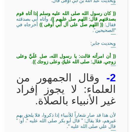
وبحديث عبد الله بن أبي أوْفَى قال:
(( كان رسول الله صلى الله عليه وسلم إذا أتاه قوم
بصدقتهم قال: اللهم صل عليهم ))
، وأتاه أبي بصدقته
فقال:
(( اللهم صل على آل أبي أوفى ))
أخرجاه في
“الصحيحين”.
وبحديث جابر:
(( أن امرأته قالت: يا رسول الله، صل عَلَيَّ وعلى
زوجي. فقال: صلى الله عليكِ وعلى زوجك ))
.
2-
وقال الجمهور من
العلماء: لا يجوز إفراد
غير الأنبياء بالصلاة.
لأن هذا قد صار شعاراً للأنبياء إذا ذكروا، فلا يلحق بهم
غيرهم، فلا يقال: ” قال أبو بكر صلى الله عليه “. أو: ”
قال علي صلى الله عليه “.