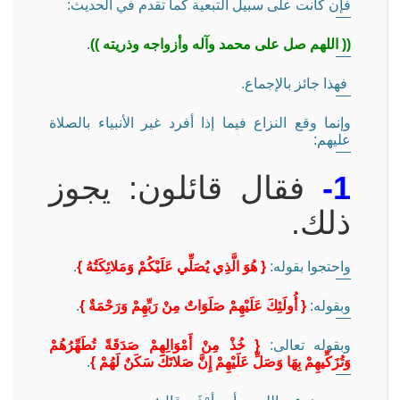
فإن كانت على سبيل التبعية كما تقدم في الحديث:
(( اللهم صل على محمد وآله وأزواجه وذريته ))
.
فهذا جائز بالإجماع.
وإنما وقع النزاع فيما إذا أفرد غير الأنبياء بالصلاة
عليهم:
1-
فقال قائلون: يجوز
ذلك.
واحتجوا بقوله:
{ هُوَ الَّذِي يُصَلِّي عَلَيْكُمْ وَمَلائِكَتُهُ }
.
وبقوله:
{ أُولَئِكَ عَلَيْهِمْ صَلَوَاتٌ مِنْ رَبِّهِمْ وَرَحْمَةٌ }
.
وبقوله تعالى:
{ خُذْ مِنْ أَمْوَالِهِمْ صَدَقَةً تُطَهِّرُهُمْ
وَتُزَكِّيهِمْ بِهَا وَصَلِّ عَلَيْهِمْ إِنَّ صَلاتَكَ سَكَنٌ لَهُمْ }
.